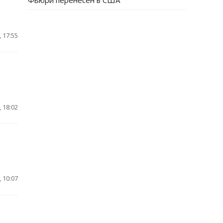
Фьюри перенесен в США
 17:55
 18:02
 10:07