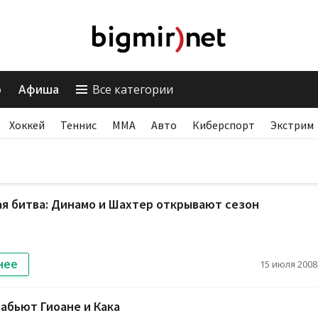
о
Афиша
Все категории
Хоккей
Теннис
ММА
Авто
Киберспорт
Экстрим
я битва: Динамо и Шахтер открывают сезон
нее
15 июля 2008,
Забьют Гиоане и Кака