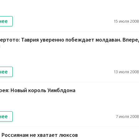
нее
15 июля 2008,
ертото: Таврия уверенно побеждает молдаван. Впере
ы
нее
13 июля 2008,
рея: Новый король Уимблдона
нее
7 июля 2008,
: Россиянам не хватает люксов