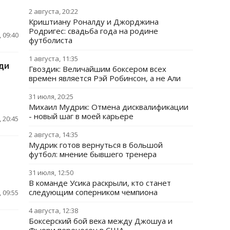
2 августа, 20:22
Криштиану Роналду и Джорджина
Родригес: свадьба года на родине
 09:40
футболиста
1 августа, 11:35
ди
Гвоздик: Величайшим боксером всех
времен является Рэй Робинсон, а не Али
31 июля, 20:25
Михаил Мудрик: Отмена дисквалификации
- новый шаг в моей карьере
 20:45
2 августа, 14:35
Мудрик готов вернуться в большой
футбол: мнение бывшего тренера
31 июля, 12:50
В команде Усика раскрыли, кто станет
следующим соперником чемпиона
 09:55
4 августа, 12:38
Боксерский бой века между Джошуа и