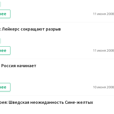
нее
11 июня 2008,
s: Лейкерс сокращают разрыв
нее
11 июня 2008,
: Россия начинает
нее
10 июня 2008,
рея: Шведская неожиданность Сине-желтых