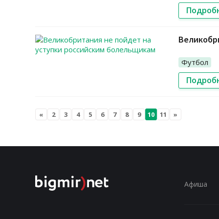
Подроб
Великобр
Футбол
Подроб
«
2
3
4
5
6
7
8
9
10
11
»
Афиша