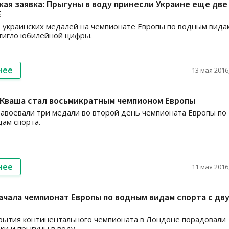
ая заявка: Прыгуны в воду принесли Украине еще две
Е
 украинских медалей на чемпионате Европы по водным вида
тигло юбилейной цифры.
нее
13 мая 2016,
 Кваша стал восьмикратным чемпионом Европы
авоевали три медали во второй день чемпионата Европы по
ам спорта.
нее
11 мая 2016,
ачала чемпионат Европы по водным видам спорта с дв
рытия континентального чемпионата в Лондоне порадовали
ки и прыгуны в воду.