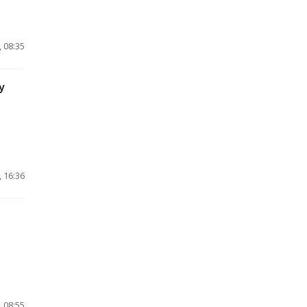
 08:35
у
 16:36
 08:55