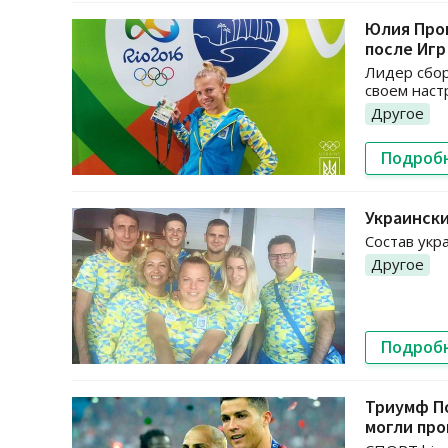
Юлия Прок
после Игр
Лидер сбор
своем наст
Другое
Подроб
Украински
Состав укр
Другое
Подроб
Триумф По
могли про