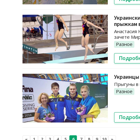
Украински
прыжкам 
Анастасия 
зачете Мир
Разное
Подроб
Украинцы 
Прыгуны в 
Разное
Подроб
«
1
2
3
4
5
6
7
8
9
10
»