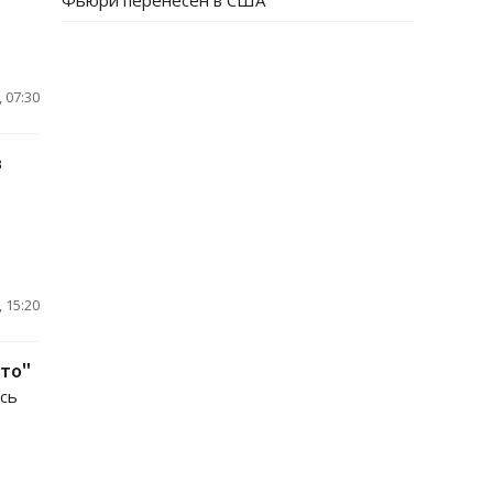
Фьюри перенесен в США
 07:30
в
 15:20
ото"
сь