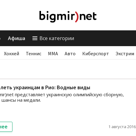
о
Афиша
Все категории
Хоккей
Теннис
ММА
Авто
Киберспорт
Экстрим
олеть украинцам в Рио: Водные виды
ir)net представляет украинскую олимпийскую сборную,
 шансы на медали.
нее
1 августа 2016,