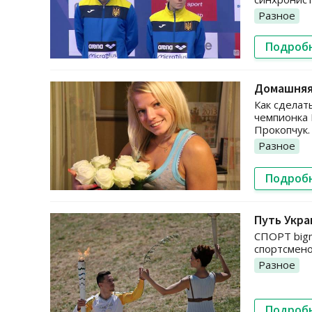
Разное
Подроб
Домашняя 
Как сделат
чемпионка 
Прокопчук.
Разное
Подроб
Путь Укра
СПОРТ bigm
спортсмено
Разное
Подроб