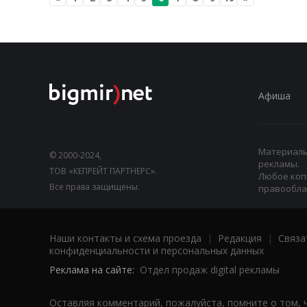
Афиша
Материалы,
© 2000-2024,
рекламы.
ТОВ «КЕПРЕЙТ ПАРТНЕРС».
Любое коп
Все права защищены.
правооблад
Наши контакты и схема проезда
|
Редакция
|
Связа
конфиденциальности и персональных данных
Реклама на сайте:
Отдел продаж digital рекламы
Оставляя комментарий, пожалуйста, помните о том, 