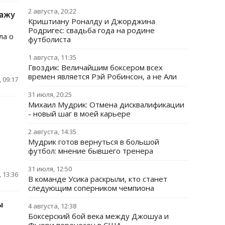
2 августа, 20:22
кажу
Криштиану Роналду и Джорджина
Родригес: свадьба года на родине
ла о
футболиста
1 августа, 11:35
Гвоздик: Величайшим боксером всех
времен является Рэй Робинсон, а не Али
 09:17
31 июля, 20:25
Михаил Мудрик: Отмена дисквалификации
- новый шаг в моей карьере
2 августа, 14:35
Мудрик готов вернуться в большой
футбол: мнение бывшего тренера
31 июля, 12:50
 13:36
В команде Усика раскрыли, кто станет
следующим соперником чемпиона
ы
4 августа, 12:38
Боксерский бой века между Джошуа и