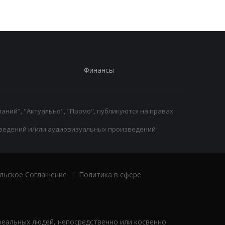
Финансы
аний", "Актуально", "Промо", публикуются на правах
ведений и/или аудиовизуальных произведений
льское Соглашение
|
Политика в сфере
реальных людей, непосредственно или косвенно