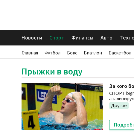
Новости
Спорт
Финансы
Авто
Техн
Главная
Футбол
Бокс
Биатлон
Баскетбол
Прыжки в воду
За кого б
СПОРТ bigm
анализируя
Другое
Подроб