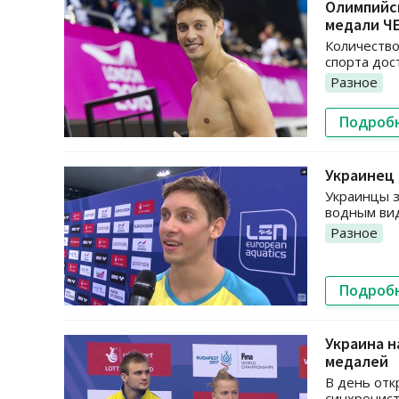
Олимпийск
медали Ч
Количество
спорта дос
Разное
Подроб
Украинец
Украинцы з
водным вид
Разное
Подроб
Украина н
медалей
В день отк
синхронист