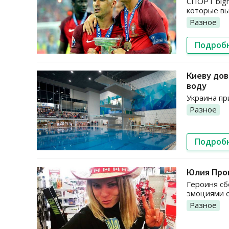
СПОРТ bigm
которые вы
Разное
Подроб
Киеву дов
воду
Украина пр
Разное
Подроб
Юлия Прок
Героиня сб
эмоциями о
Разное