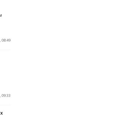
м
 08:49
 09:33
ух