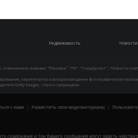
Недвижимость
Новости
 отмеченные знаками "Реклама", "PR", "Спецпроект", "Новости комп
ирование, перепечатка и воспроизведение фотографических произ
ателя Getty Images - строго запрещено.
ться с нами
|
Разместить свои видеоматериалы
|
Пользовате
что содержание и тон Вашего сообщения могут задеть чувства 