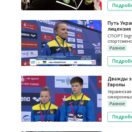
Подроб
Путь Укра
лицензия 
СПОРТ bigm
спортсмено
Разное
Подроб
Дважды зо
Европы
Украинская
синхронных
Разное
Подроб