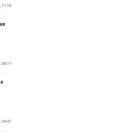
 11:18
ая
 08:11
та
 09:47