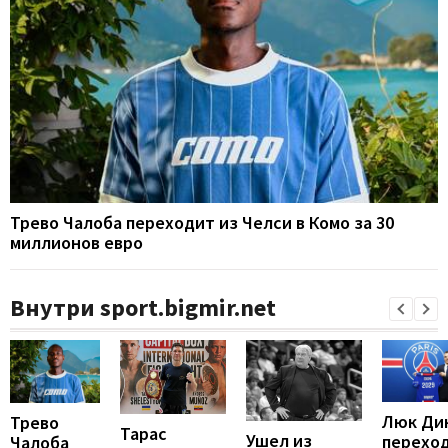
Трево Чалоба переходит из Челси в Комо за 30
миллионов евро
Внутри sport.bigmir.net
Люк Ди
Трево
Тарас
Ушел из
перехо
Чалоба