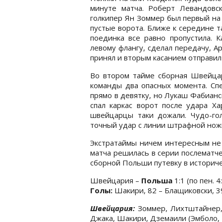
минуте матча. Роберт Левандовс
голкипер Ян Зоммер был первый на
пустые ворота. Ближе к середине 
поединка все равно пропустила. 
левому флангу, сделал передачу, А
принял и вторым касанием отправил 
Во втором тайме сборная Швейцар
команды два опасных момента. Сп
прямо в девятку, но Лукаш Фабианск
спал каркас ворот после удара Х
швейцарцы таки дожали. Чудо-го
точный удар с линии штрафной нож
Экстратаймы ничем интересным не 
матча решилась в серии послематч
сборной Польши путевку в историч
Швейцария –
Польша
1:1 (по пен. 4
Голы:
Шакири, 82 – Блащиковски, 3
Швейцария:
Зоммер, Лихтштайнер, 
Джака, Шакири, Дземаили (Эмболо, 