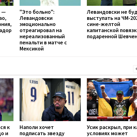
я —
"Это больно":
Левандовски не бу
ао,
Левандовски
выступать на ЧМ-20
ония,
эмоционально
сине-желтой
вадор
отреагировал на
капитанской повязк
нереализованный
подаренной Шевче
пенальти в матче с
Мексикой
ся к
Наполи хочет
Усик раскрыл, при к
до и
подписать звезду
условиях может