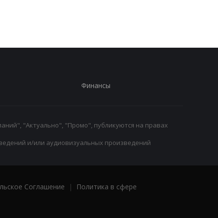
победы над Астон
игроков Челси в лет
Виллой
трансферное окно
Финансы
аний", "Актуально", "Промо", публикуются на правах
ведений и/или аудиовизуальных произведений
льское Соглашение
|
Политика в сфере