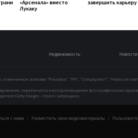
грани
«Арсенала» вместо
завершить карьеру
Лукаку
Недвижимость
Новости
 отмеченные знаками "Реклама", "PR", "Спецпроект", "Новости комп
ирование, перепечатка и воспроизведение фотографических произ
ателя Getty Images - строго запрещено.
ться с нами
|
Разместить свои видеоматериалы
|
Пользовате