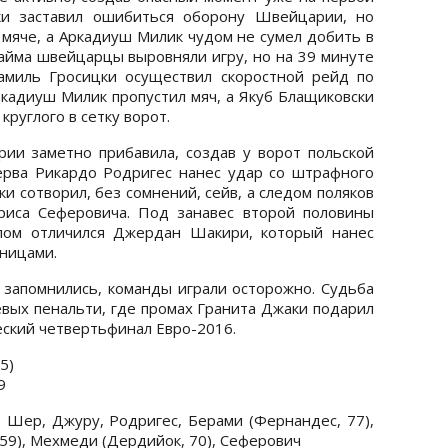
ки заставил ошибиться оборону Швейцарии, но
 мяче, а Аркадиуш Милик чудом не сумел добить в
тайма швейцарцы выровняли игру, но на 39 минуте
Камиль Гросицки осуществил скоростной рейд по
ркадиуш Милик пропустил мяч, а Якуб Блащиковски
круглого в сетку ворот.
ии заметно прибавила, создав у ворот польской
ерва Рикардо Родригес нанес удар со штрафного
и сотворил, без сомнений, сейв, а следом поляков
ариса Сеферовича. Под занавес второй половины
лом отличился Джердан Шакири, который нанес
ницами.
запомнились, команды играли осторожно. Судьба
евых пенальти, где промах Гранита Джаки подарил
еский четвертьфинал Евро-2016.
:5)
9
Шер, Джуру, Родригес, Берами (Фернандес, 77),
59), Мехмеди (Дердийок, 70), Сеферович