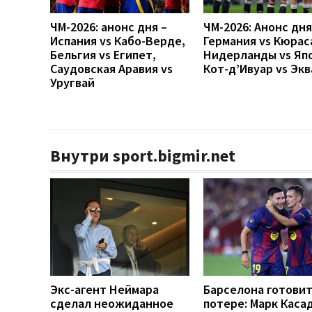
ЧМ-2026: анонс дня –
ЧМ-2026: Анонс дн
Испания vs Кабо-Верде,
Германия vs Кюрас
Бельгия vs Египет,
Нидерланды vs Яп
Саудовская Аравия vs
Кот-д’Ивуар vs Эк
Уругвай
Внутри sport.bigmir.net
Экс-агент Неймара
Барселона готовит
сделал неожиданное
потере: Марк Каса