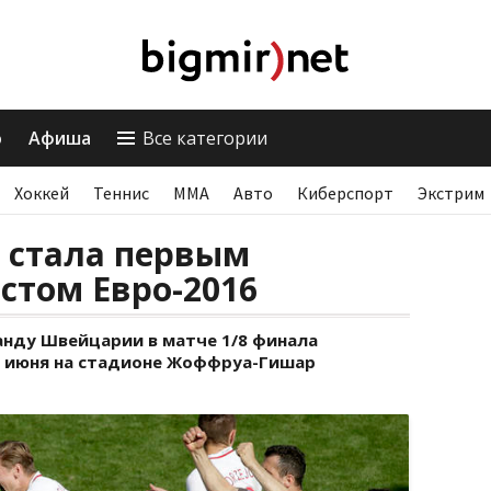
о
Афиша
Все категории
Хоккей
Теннис
ММА
Авто
Киберспорт
Экстрим
 стала первым
стом Евро-2016
анду Швейцарии в матче 1/8 финала
25 июня на стадионе Жоффруа-Гишар