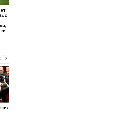
дет
Жеребьевка стыковых
УПЛ перенесла матч
22 с
матчей Лиги
Заря - Колос на
конференций: онлайн-
неопределенный ср
ой,
трансляция
нко
аких
Нойер: Бавария готова к
Алонсо готовится к
новому сезону после
массовому распрод