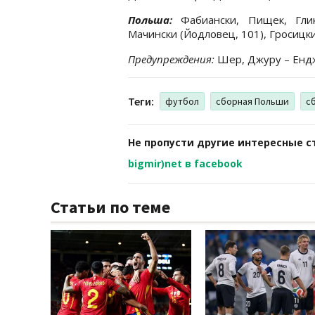
Польша:
Фабиански, Пищек, Глик
Мачински (Йодловец, 101), Гросицк
Предупреждения:
Шер, Джуру – Енд
Теги:
футбол
сборная Польши
с
Не пропусти другие интересные с
bigmir)net в facebook
Статьи по теме