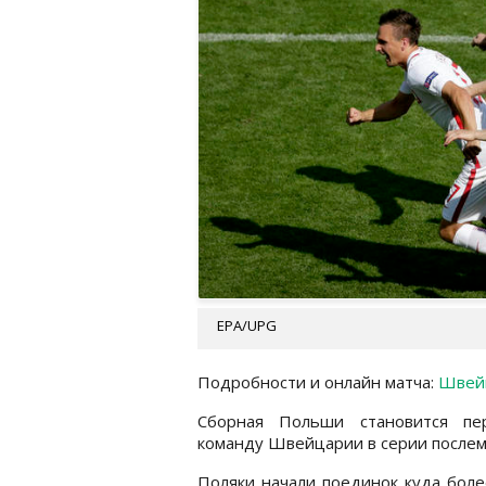
EPA/UPG
Подробности и онлайн матча:
Швейц
Сборная Польши становится пер
команду Швейцарии в серии послема
Поляки начали поединок куда боле