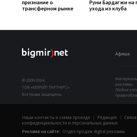
признание о
Руни Бардагжи на 
трансферном рынке
ухода из клуба
Афиша
Материалы,
© 2000-2024,
рекламы.
ТОВ «КЕПРЕЙТ ПАРТНЕРС».
Любое коп
Все права защищены.
правооблад
Наши контакты и схема проезда
|
Редакция
|
Связа
конфиденциальности и персональных данных
Реклама на сайте:
Отдел продаж digital рекламы