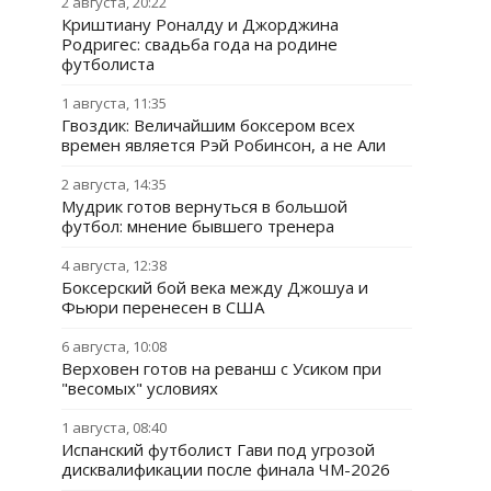
2 августа, 20:22
Криштиану Роналду и Джорджина
Родригес: свадьба года на родине
футболиста
1 августа, 11:35
Гвоздик: Величайшим боксером всех
времен является Рэй Робинсон, а не Али
2 августа, 14:35
Мудрик готов вернуться в большой
футбол: мнение бывшего тренера
4 августа, 12:38
Боксерский бой века между Джошуа и
Фьюри перенесен в США
6 августа, 10:08
Верховен готов на реванш с Усиком при
"весомых" условиях
1 августа, 08:40
Испанский футболист Гави под угрозой
дисквалификации после финала ЧМ-2026