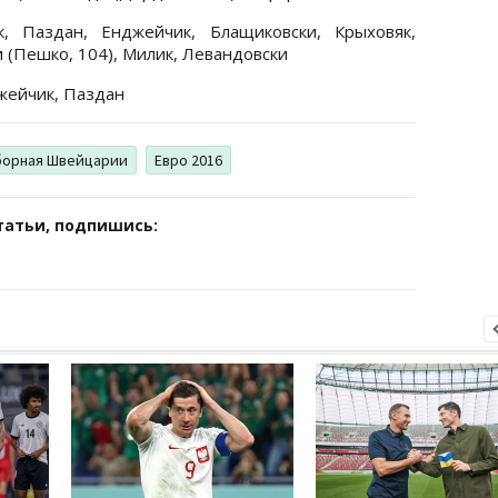
, Паздан, Енджейчик, Блащиковски, Крыховяк,
и (Пешко, 104), Милик, Левандовски
жейчик, Паздан
борная Швейцарии
Евро 2016
татьи, подпишись: