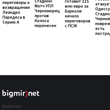
Стадион:
готовит 115
переговоры о
атакуе
Матч УПЛ
млн евро за
возвращении
Одессу
Черноморец
Барколя:
Леандро
Стадио
против
начало
Паредеса в
Черно
Колоса
переговоров
Серию А
повреж
перенесен
с ПСЖ
есть
постра
© 2000-2024,