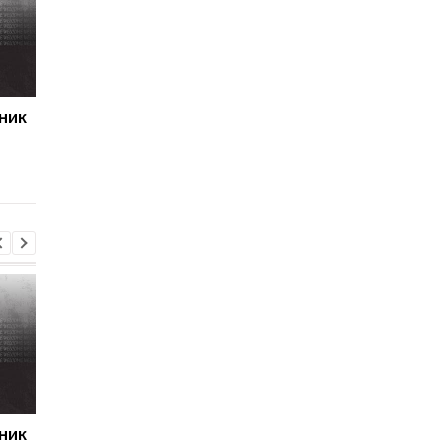
ник
Первый гол сезона:
Джозеф Паркер
радость Пономаренко
оправдан: кокаин в
после победы над
организме боксера - 
Карабахом
за диетолога
ник
Первый гол сезона:
Джозеф Паркер