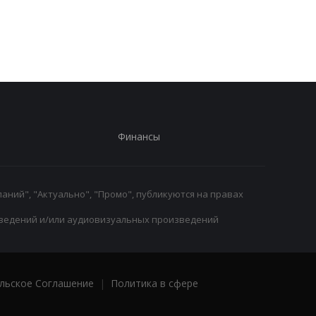
радость Пономаренко
оправдан: кокаин в
после победы над
организме боксера - 
Карабахом
за диетолога
Финансы
аний", "Актуально", "Промо", публикуются на правах
ведений и/или аудиовизуальных произведений
льское Соглашение
|
Политика в сфере