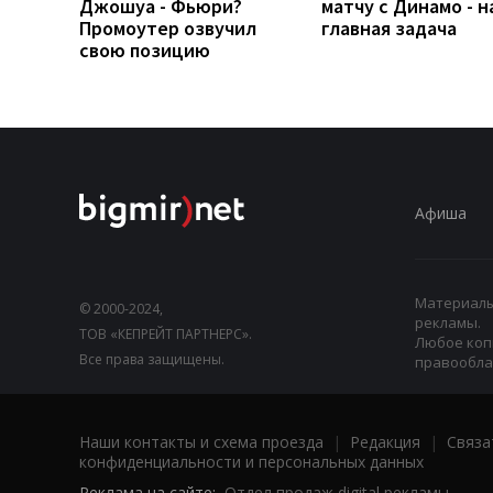
Джошуа - Фьюри?
матчу с Динамо - 
Промоутер озвучил
главная задача
свою позицию
Афиша
Материалы,
© 2000-2024,
рекламы.
ТОВ «КЕПРЕЙТ ПАРТНЕРС».
Любое коп
Все права защищены.
правооблад
Наши контакты и схема проезда
|
Редакция
|
Связа
конфиденциальности и персональных данных
Реклама на сайте:
Отдел продаж digital рекламы