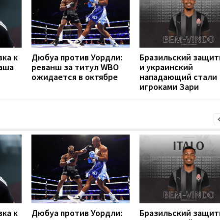
вка к
Дюбуа против Уордли:
Бразильский защит
наша
реванш за титул WBO
и украинский
ожидается в октябре
нападающий стали
игроками Зари
вка к
Дюбуа против Уордли:
Бразильский защит