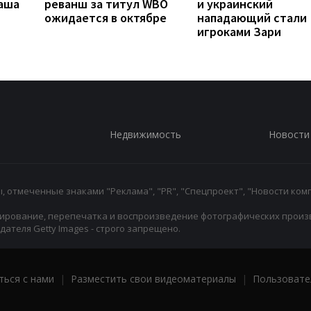
наша
реванш за титул WBO
и украинский
ожидается в октябре
нападающий стали
игроками Зари
Недвижимость
Новости
 отмеченные знаками "Реклама", "PR", "Спецпроект", "Новости комп
ирование, перепечатка и воспроизведение фотографических произ
ателя Getty Images - строго запрещено.
ться с нами
|
Разместить свои видеоматериалы
|
Пользовате