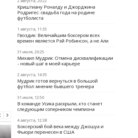
2 августа, 20:22
Криштиану Роналду и Джорджина
Родригес: свадьба года на родине
футболиста
1 августа, 11:35
Гвоздик: Величайшим боксером всех
времен является Рэй Робинсон, а не Али
31 июля, 20:25
Михаил Мудрик: Отмена дисквалификации
- новый шаг в моей карьере
2 августа, 14:35
Мудрик готов вернуться в большой
футбол: мнение бывшего тренера
31 июля, 12:50
В команде Усика раскрыли, кто станет
следующим соперником чемпиона
4 августа, 12:38
Боксерский бой века между Джошуа и
Фьюри перенесен в США