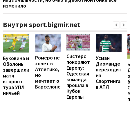
изменило
Внутри sport.bigmir.net
Систерс
Ромеро не
Усман
Буковина и
покоряют
хочет в
Диоманде
Оболонь
Европу:
Атлетико,
переходит
завершили
Одесская
но
из
матч
о
команда
мечтает о
Спортинга
второго
б
прошла в
Барселоне
в АПЛ
тура УПЛ
С
Кубок
ничьей
Европы