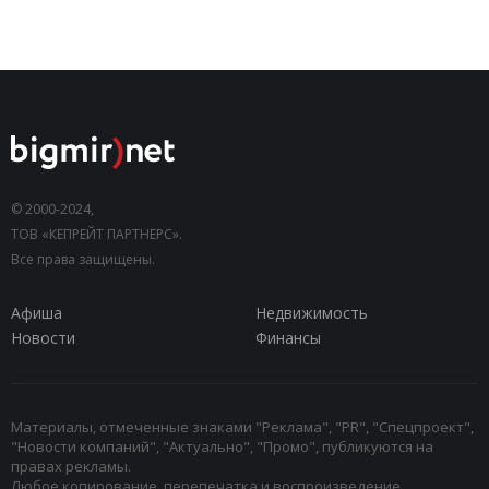
© 2000-2024,
ТОВ «КЕПРЕЙТ ПАРТНЕРС».
Все права защищены.
Афиша
Недвижимость
Новости
Финансы
Материалы, отмеченные знаками "Реклама", "PR", "Спецпроект",
"Новости компаний", "Актуально", "Промо", публикуются на
правах рекламы.
Любое копирование, перепечатка и воспроизведение