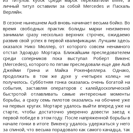
из титулов: кубок среди марок перехватили BMW, а
личный титул оставили за собой Mercedes и Паскаль
Верляйн.
В сезоне нынешнем Audi вновь начинает весьма бойко. Во
время свободных практик болиды марки неизменно
занимали сразу несколько верхних строчек, ожидаемо
развив свой успех в первой квалификации. Лучшим здесь
оказался Нико Мюллер, от которого совсем ненамного
отстал Эдоардо Мортара. Ближайшим преследователем
среди соперников пока выступал Роберт Викенс
(Mercedes), которого по пятам преследовали еще две Audi
Джейми Грина и Майка Рокенфеллера. Однако,
продолжать в том же духе у «четырех колец» не
получилось. Субботняя гонка оказалась очень богатой на
события, заставляя операторов с калейдоскопической
быстротой отлавливать самые интересные моменты
борьбы, а сразу семь пилотов оказались на обочине уже
на первых кругах. Мортаре удалось выйти вперед уже на
старте, чтобы достаточно уверенно довести заезд к
первой победе в этом году. После напряженной борьбы в
начале гонки в итоге Викенсу удалось удержаться у него
за спиной, что весьма порадовало как самого канадца, так