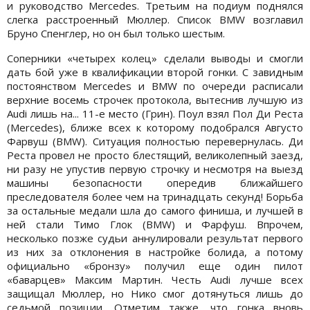
и руководство Mercedes. Третьим на подиум поднялся
слегка расстроенный Мюллер. Список BMW возглавил
Бруно Спенглер, но он был только шестым.
Соперники «четырех колец» сделали выводы и смогли
дать бой уже в квалификации второй гонки. С завидным
постоянством Mercedes и BMW по очереди расписали
верхние восемь строчек протокола, вытеснив лучшую из
Audi лишь на... 11-е место (Грин). Поул взял Пол Ди Реста
(Mercedes), ближе всех к которому подобрался Августо
Фарвуш (BMW). Ситуация полностью перевернулась. Ди
Реста провел не просто блестящий, великолепный заезд,
ни разу не упустив первую строчку и несмотря на выезд
машины безопасности опередив ближайшего
преследователя более чем на тринадцать секунд! Борьба
за остальные медали шла до самого финиша, и лучшей в
ней стали Тимо Глок (BMW) и Фарфуш. Впрочем,
несколько позже судьи аннулировали результат первого
из них за отклонения в настройке болида, а потому
официально «бронзу» получил еще один пилот
«баварцев» Максим Мартин. Честь Audi лучше всех
защищал Мюллер, но Нико смог дотянуться лишь до
седьмой позиции. Отметим также, что гонка вновь