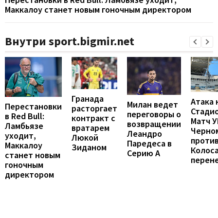
Маккалоу станет новым гоночным директором
Внутри sport.bigmir.net
Гранада
Атака 
Милан ведет
Перестановки
расторгает
Стадио
переговоры о
в Red Bull:
контракт с
Матч 
возвращении
Ламбьязе
вратарем
Черно
Леандро
уходит,
Люкой
проти
Паредеса в
Маккалоу
Зиданом
Колос
Серию А
станет новым
перен
гоночным
директором