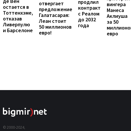
де Вен
продлил
отвергает
вингера
остается в
контракт
предложение
Манеса
Тоттенхэме,
с Реалом
Галатасарая:
Аклиуша
отказав
до 2032
Леан стоит
за 50
Ливерпулю
года
50 миллионов
миллионо
и Барселоне
евро!
евро
© 2000-2024,