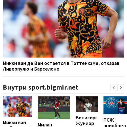
Микки ван де Вен остается в Тоттенхэме, отказав
Ливерпулю и Барселоне
Внутри sport.bigmir.net
Винисиус
ПСЖ
Микки ван
Жуниор
Милан
приобрел