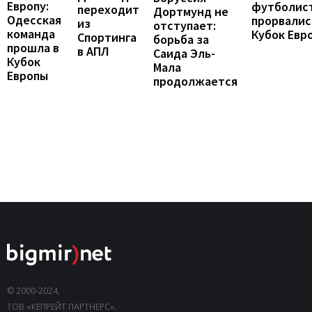
Европу:
футболис
переходит
Дортмунд не
Одесская
прорвалис
из
отступает:
команда
Кубок Евр
Спортинга
борьба за
прошла в
в АПЛ
Саида Эль-
Кубок
Мала
Европы
продолжается
© 2000-2024,
ТОВ «КЕПРЕЙТ ПАРТНЕРС».