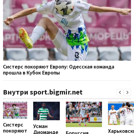
Систерс покоряют Европу: Одесская команда
прошла в Кубок Европы
Внутри sport.bigmir.net
Систерс
Усман
покоряют
Харьковск
Диоманде
Боруссия