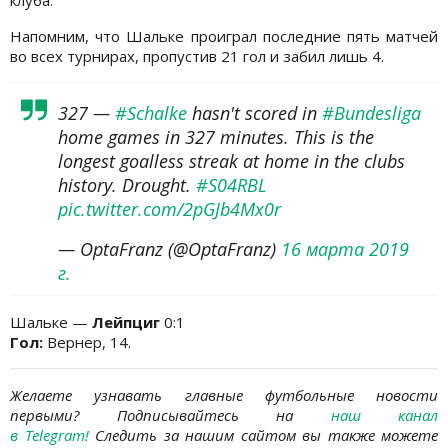
клуба.
Напомним, что Шальке проиграл последние пять матчей
во всех турнирах, пропустив 21 гол и забил лишь 4.
327 —
#Schalke
hasn't scored in
#Bundesliga
home games in 327 minutes. This is the
longest goalless streak at home in the clubs
history. Drought.
#S04RBL
pic.twitter.com/2pGJb4Mx0r
— OptaFranz (@OptaFranz)
16 марта 2019
г.
Шальке —
Лейпциг
0:1
Гол:
Вернер, 14.
Желаете узнавать главные футбольные новости
первыми?
Подписывайтесь на
наш канал
в
Telegram
!
Следить за нашим сайтом вы также можете