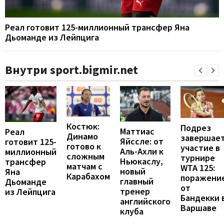
Реал готовит 125-миллионный трансфер Яна
Дьоманде из Лейпцига
Внутри sport.bigmir.net
Костюк:
Подрез
Маттиас
Реал
Динамо
завершае
Яйссле: от
готовит 125-
готово к
участие в
Аль-Ахли к
миллионный
сложным
турнире
Ньюкаслу,
трансфер
матчам с
WTA 125:
новый
Яна
Карабахом
поражени
главный
Дьоманде
от
тренер
из Лейпцига
Бандекки 
английского
Варшаве
клуба