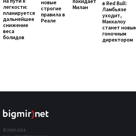
на пути к
покидает
новые
в Red Bull:
легкости:
Милан
строгие
Ламбьязе
планируется
правила в
уходит,
дальнейшее
Реале
Маккалоу
снижение
станет новы
веса
гоночным
болидов
директором
© 2000-2024,