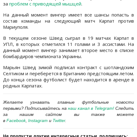
за
проблем с приводящей мышцей
.
На данный момент вингер имеет все шансы попасть в
состав команды на следующий матч Карпат против
Мариуполя.
В текущем сезоне Швед сыграл в 19 матчах Карпат в
УПЛ, в которых отметился 11 голами и 3 ассистами. На
данный момент вингер занимает второе место в списке
бомбардиров чемпионата Украины.
Марьян Швед зимой подписал контракт с шотландским
Селтиком и переберется в Британию предстоящим летом.
До конца сезона футболист будет находится в аренде в
родных Карпатах.
Желаете узнавать главные футбольные новости
первыми? Подписывайтесь на
наш канал в Telegram
!
Следить
за нашим сайтом вы также можете
в
Facebook
,
Instagram
и
Twitter
.
Не пропусти другие интересные статьи, подпишись: