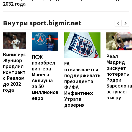
2032 года
Внутри sport.bigmir.net
Винисиус
Реал
ПСЖ
Жуниор
Мадрид
приобрел
FA
продлил
рискует
вингера
отказывается
контракт
потерять
Манеса
поддерживать
с Реалом
Родри:
Аклиуша
президента
до 2032
Барселона
за 50
ФИФА
года
вступает
миллионов
Инфантино:
в игру
евро
Утрата
доверия