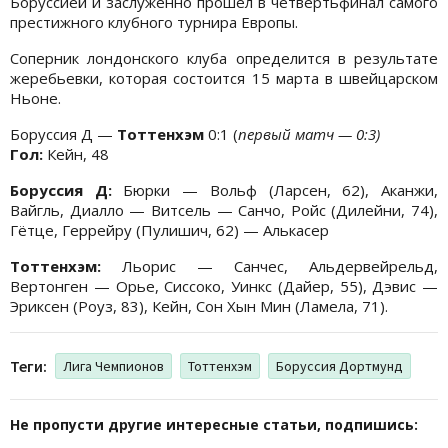
Боруссией и заслуженно прошел в четвертьфинал самого
престижного клубного турнира Европы.
Соперник лондонского клуба определится в результате
жеребьевки, которая состоится 15 марта в швейцарском
Ньоне.
Боруссия Д —
Тоттенхэм
0:1 (
первый матч — 0:3)
Гол:
Кейн, 48
Боруссия Д:
Бюрки — Вольф (Ларсен, 62), Аканжи,
Вайгль, Диалло — Витсель — Санчо, Ройс (Дилейни, 74),
Гётце, Геррейру (Пулишич, 62) — Алькасер
Тоттенхэм:
Льорис — Санчес, Альдервейрельд,
Вертонген — Орье, Сиссоко, Уинкс (Дайер, 55), Дэвис —
Эриксен (Роуз, 83), Кейн, Сон Хын Мин (Ламела, 71).
Теги:
Лига Чемпионов
Тоттенхэм
Боруссия Дортмунд
Не пропусти другие интересные статьи, подпишись: