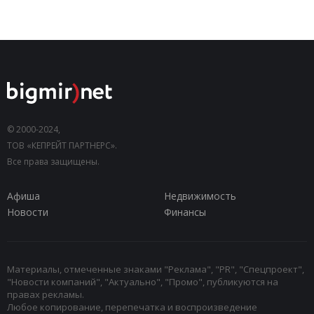
© 2000-2024,
ТОВ «КЕПРЕЙТ ПАРТНЕРС».
Все права защищены.
Афиша
Недвижимость
Новости
Финансы
Материалы, отмеченные знаками "Реклама", "PR", "Спецпроект",
"Новости компаний", "Актуально", "Промо", публикуются на
правах рекламы.
Любое копирование, перепечатка и воспроизведение