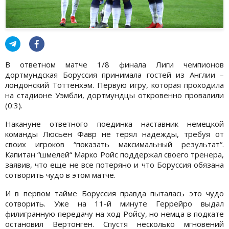
В ответном матче 1/8 финала Лиги чемпионов
дортмундская Боруссия принимала гостей из Англии –
лондонский Тоттенхэм. Первую игру, которая проходила
на стадионе Уэмбли, дортмундцы откровенно провалили
(0:3).
Накануне ответного поединка наставник немецкой
команды Люсьен Фавр не терял надежды, требуя от
своих игроков “показать максимальный результат“.
Капитан “шмелей“ Марко Ройс поддержал своего тренера,
заявив, что еще не все потеряно и что Боруссия обязана
сотворить чудо в этом матче.
И в первом тайме Боруссия правда пыталась это чудо
сотворить. Уже на 11-й минуте Геррейро выдал
филигранную передачу на ход Ройсу, но немца в подкате
остановил Вертонген. Спустя несколько мгновений