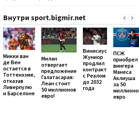
Внутри sport.bigmir.net
Винисиус
ПСЖ
Микки ван
Жуниор
Милан
приобрел
де Вен
продлил
отвергает
вингера
остается в
контракт
предложение
Манеса
Тоттенхэме,
с Реалом
Галатасарая:
Аклиуша
отказав
до 2032
Леан стоит
за 50
Ливерпулю
года
50 миллионов
миллионо
и Барселоне
евро!
евро