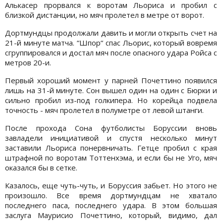
Алькасер прорвался к воротам Льориса и пробил с
близкой дистанции, но мяч пролетел в метре от ворот.
Дортмундцы продолжали давить и могли открыть счет на
21-й минуте матча. “Шпор“ спас Льорис, который вовремя
сгруппировался и достал мяч после опасного удара Ройса с
метров 20-и.
Первый хороший момент у парней Почеттино появился
лишь на 31-й минуте. Сон вышел один на один с Бюрки и
сильно пробил из-под голкипера. Но корейца подвела
точность - мяч пролетел в полуметре от левой штанги.
После прохода Сона футболисты Боруссии вновь
завладели инициативой и спустя несколько минут
заставили Льориса понервничать. Гетце пробил с края
штрафной по воротам Тоттенхэма, и если бы не Уго, мяч
оказался бы в сетке.
Казалось, еще чуть-чуть, и Боруссия забьет. Но этого не
произошло. Все время дортмундцам не хватало
последнего паса, последнего удара. В этом большая
заслуга Маурисио Почеттино, который, видимо, дал