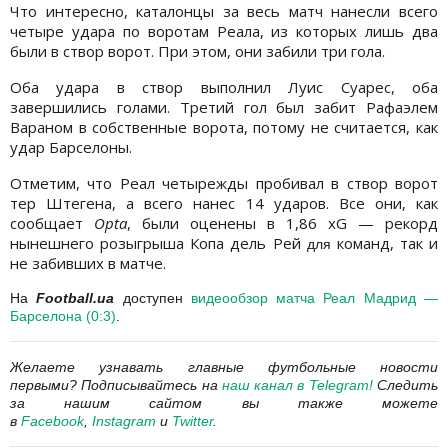
Что интересно, каталонцы за весь матч нанесли всего
четыре удара по воротам Реала, из которых лишь два
были в створ ворот. При этом, они забили три гола.
Оба удара в створ выполнил Луис Суарес, оба
завершились голами. Третий гол был забит Рафаэлем
Вараном в собственные ворота, потому не считается, как
удар Барселоны.
Отметим, что Реал четырежды пробивал в створ ворот
тер Штегена, а всего нанес 14 ударов. Все они, как
сообщает
Opta
, были оценены в 1,86 xG — рекорд
нынешнего розыгрыша Копа дель Рей
команд, так и
для
не забивших в матче.
На
Football.ua
доступен
видеообзор матча Реал Мадрид —
Барселона (0:3)
.
Желаете узнавать главные футбольные новости
первыми?
Подписывайтесь на
наш канал в
Telegram
!
Следить
за нашим сайтом вы также можете
в
Facebook
,
Instagram
и
Twitter
.