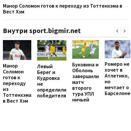
Манор Соломон готов к переходу из Тоттенхэма в
Вест Хэм
Внутри sport.bigmir.net
Ромеро не
Буковина и
Манор
Левый
хочет в
Оболонь
Соломон
Берег и
Атлетико,
завершили
готов к
Кудровка
но
матч
переходу
не
мечтает о
второго
из
определили
Барселоне
тура УПЛ
Тоттенхэма
победителя
ничьей
в Вест Хэм