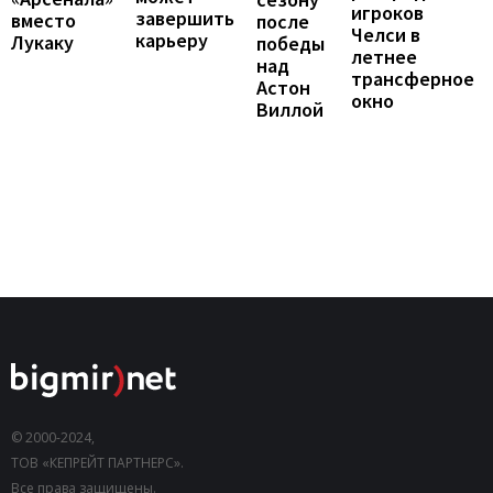
игроков
завершить
вместо
после
Челси в
карьеру
Лукаку
победы
летнее
над
трансферное
Астон
окно
Виллой
© 2000-2024,
ТОВ «КЕПРЕЙТ ПАРТНЕРС».
Все права защищены.