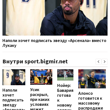
Наполи хочет подписать звезду «Арсенала» вместо
Лукаку
Внутри sport.bigmir.net
Нойер:
Усик
Наполи
Бавария
Алонсо
раскрыл,
хочет
готова
готовится к
при каких
подписать
к
массовому
условиях
звезду
новому
распродаже
может
«Арсенала»
сезону