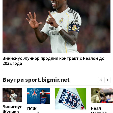
Винисиус Жуниор продлил контракт с Реалом до
2032 года
Внутри sport.bigmir.net
Винисиус
Реал
ПСЖ
Жуниор