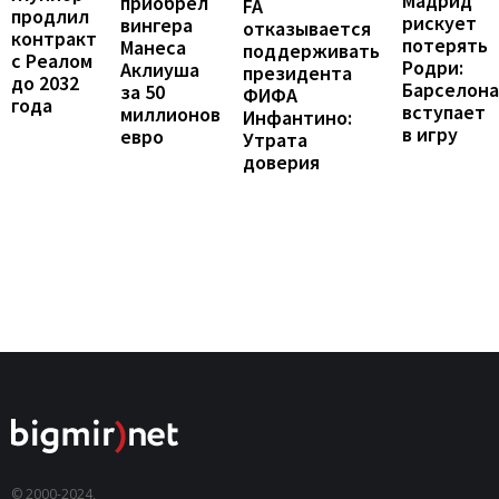
Мадрид
приобрел
FA
продлил
рискует
вингера
отказывается
контракт
потерять
Манеса
поддерживать
с Реалом
Родри:
Аклиуша
президента
до 2032
Барселона
за 50
ФИФА
года
вступает
миллионов
Инфантино:
в игру
евро
Утрата
доверия
© 2000-2024,