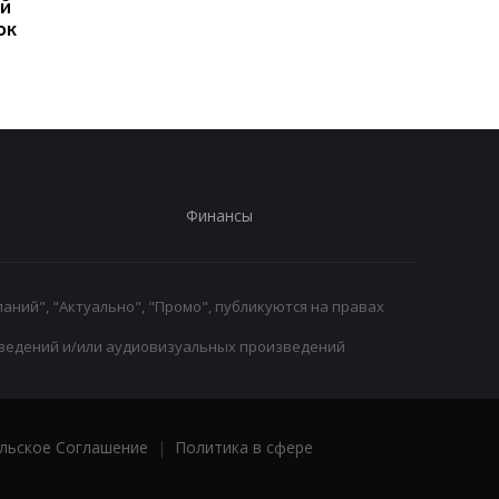
ий
Сити может перейти в
Masters 1000: топ-6
ок
Барселону: переговоры
игроки не дошли до
ведутся
1/16 финала
Финансы
аний", "Актуально", "Промо", публикуются на правах
ведений и/или аудиовизуальных произведений
льское Соглашение
|
Политика в сфере