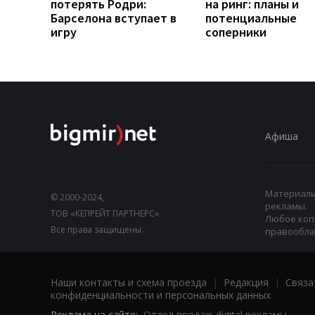
потерять Родри:
на ринг: планы и
Барселона вступает в
потенциальные
игру
соперники
Афиша
Материалы,
© 2000-2024,
рекламы.
ТОВ «КЕПРЕЙТ ПАРТНЕРС».
Любое коп
Все права защищены.
правооблад
Наши контакты и схема проезда
|
Редакция
|
Связа
конфиденциальности и персональных данных
Реклама на сайте:
Отдел продаж digital рекламы