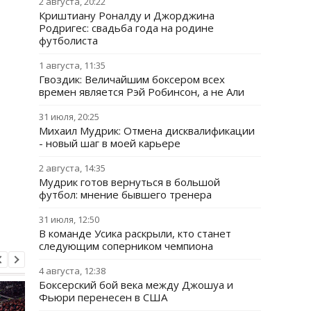
2 августа, 20:22
Криштиану Роналду и Джорджина
Родригес: свадьба года на родине
футболиста
1 августа, 11:35
Гвоздик: Величайшим боксером всех
времен является Рэй Робинсон, а не Али
31 июля, 20:25
Михаил Мудрик: Отмена дисквалификации
- новый шаг в моей карьере
2 августа, 14:35
Мудрик готов вернуться в большой
футбол: мнение бывшего тренера
31 июля, 12:50
В команде Усика раскрыли, кто станет
следующим соперником чемпиона
4 августа, 12:38
Боксерский бой века между Джошуа и
Фьюри перенесен в США