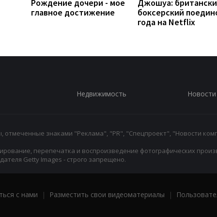
Рождение дочери - мое
Джошуа: британск
главное достижение
боксерский поедин
года на Netflix
Недвижимость
Новости
 отмеченные знаками "Реклама", "PR", "Спецпроект", "Новости комп
ирование, перепечатка и воспроизведение фотографических произ
ателя Getty Images - строго запрещено.
ться с нами
|
Разместить свои видеоматериалы
|
Пользовате