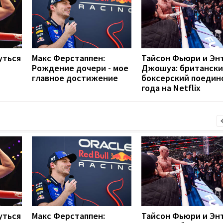
уться
Макс Ферстаппен:
Тайсон Фьюри и Эн
Рождение дочери - мое
Джошуа: британск
главное достижение
боксерский поедин
года на Netflix
уться
Макс Ферстаппен:
Тайсон Фьюри и Эн