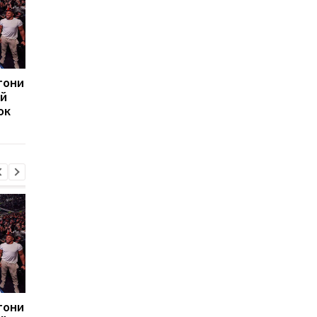
тони
Родри из Манчестер
Новый антирекорд A
ий
Сити может перейти в
Masters 1000: топ-6
ок
Барселону: переговоры
игроки не дошли до
ведутся
1/16 финала
тони
Родри из Манчестер
Новый антирекорд A