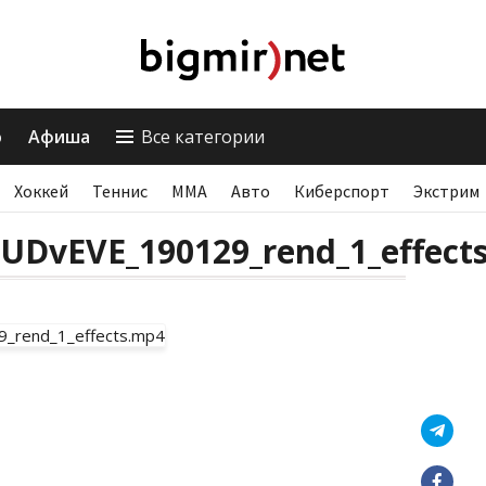
о
Афиша
Все категории
Хоккей
Теннис
ММА
Авто
Киберспорт
Экстрим
UDvEVE_190129_rend_1_effect