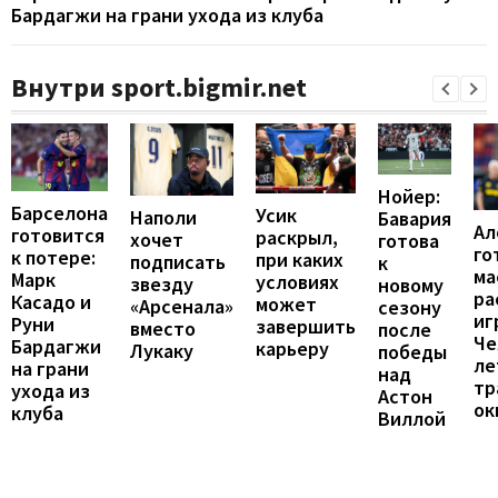
Бардагжи на грани ухода из клуба
Внутри sport.bigmir.net
Нойер:
Барселона
Усик
Наполи
Бавария
Ал
готовится
раскрыл,
хочет
готова
го
к потере:
при каких
подписать
к
ма
Марк
условиях
звезду
новому
ра
Касадо и
может
«Арсенала»
сезону
иг
Руни
завершить
вместо
после
Че
Бардагжи
карьеру
Лукаку
победы
ле
на грани
над
тр
ухода из
Астон
ок
клуба
Виллой