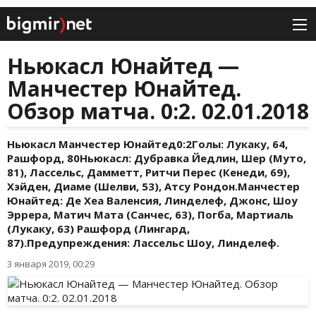
Ньюкасл Юнайтед —
Манчестер Юнайтед.
Обзор матча. 0:2. 02.01.2018
Ньюкасл Манчестер Юнайтед0:2Голы: Лукаку, 64,
Рашфорд, 80Ньюкасл: Дубравка Йедлин, Шер (Муто,
81), Лассельс, Дамметт, Ритчи Перес (Кенеди, 69),
Хэйден, Диаме (Шелви, 53), Атсу Рондон.Манчестер
Юнайтед: Де Хеа Валенсия, Линделеф, Джонс, Шоу
Эррера, Матич Мата (Санчес, 63), Погба, Мартиаль
(Лукаку, 63) Рашфорд (Лингард,
87).Предупреждения: Лассельс Шоу, Линделеф.
3 января 2019, 00:29