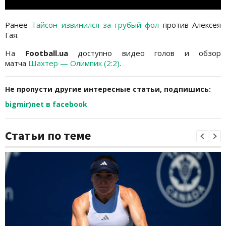
Ранее
Тайсон извинился за грубый фол
против Алексея
Гая.
На
Football.ua
доступно видео голов и обзор
матча
Шахтер — Олимпик (2:2)
.
Не пропусти другие интересные статьи, подпишись:
bigmir)net в facebook
Статьи по теме