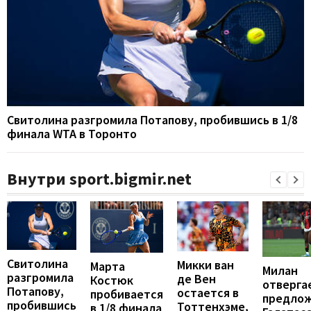
Свитолина разгромила Потапову, пробившись в 1/8
финала WTA в Торонто
Внутри sport.bigmir.net
Свитолина
Микки ван
Марта
Милан
разгромила
де Вен
Костюк
отверга
Потапову,
остается в
пробивается
предло
пробившись
Тоттенхэме,
в 1/8 финала