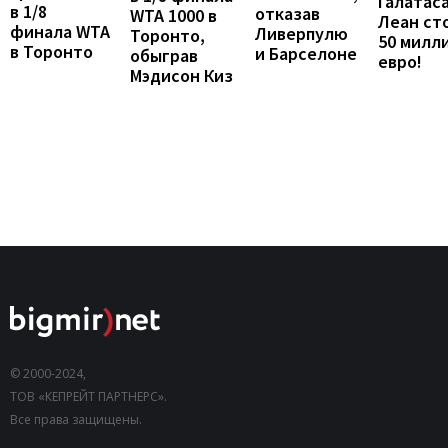
Галатаса
в 1/8
отказав
WTA 1000 в
Леан ст
финала WTA
Ливерпулю
Торонто,
50 милл
в Торонто
и Барселоне
обыграв
евро!
Мэдисон Киз
© 2000-2024,
ТОВ «КЕПРЕЙТ ПАРТНЕРС».
Все права защищены.