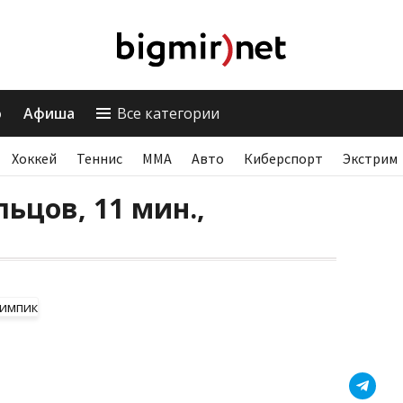
о
Афиша
Все категории
Хоккей
Теннис
ММА
Авто
Киберспорт
Экстрим
ьцов, 11 мин.,