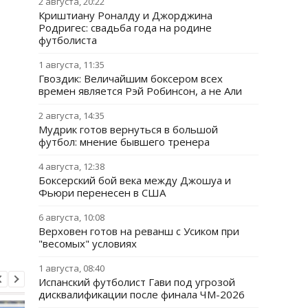
2 августа, 20:22
Криштиану Роналду и Джорджина
Родригес: свадьба года на родине
футболиста
1 августа, 11:35
Гвоздик: Величайшим боксером всех
времен является Рэй Робинсон, а не Али
2 августа, 14:35
Мудрик готов вернуться в большой
футбол: мнение бывшего тренера
4 августа, 12:38
Боксерский бой века между Джошуа и
Фьюри перенесен в США
6 августа, 10:08
Верховен готов на реванш с Усиком при
"весомых" условиях
1 августа, 08:40
Испанский футболист Гави под угрозой
дисквалификации после финала ЧМ-2026