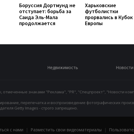
Боруссия Дортмунд не
Харьковские
отступает: борьба за
футболистки
Саида Эль-Мала
прорвались в Кубок
продолжается
Европы
Недвижимость
Новости
 отмеченные знаками "Реклама", "PR", "Спецпроект", "Новости комп
ирование, перепечатка и воспроизведение фотографических произ
ателя Getty Images - строго запрещено.
ться с нами
|
Разместить свои видеоматериалы
|
Пользовате