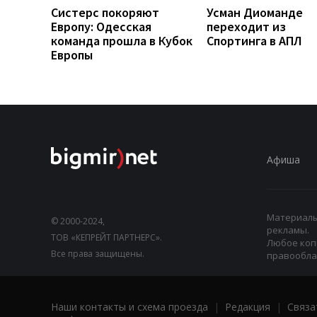
Систерс покоряют
Усман Диоманде
Европу: Одесская
переходит из
команда прошла в Кубок
Спортинга в АПЛ
Европы
Афиша
Материалы,
© 2000-2024,
рекламы.
ТОВ «КЕПРЕЙТ ПАРТНЕРС».
Любое коп
Все права защищены.
правооблад
Наши контакты и схема проезда
|
Редакция
|
Связа