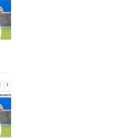
Родри покидает
Экс-агент Неймара
Манчестер Сити:
сделал неожиданно
Барселона ведет
признание о
переговоры о переходе
трансферном рынке