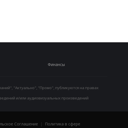
Родри покидает
Экс-агент Неймара
Манчестер Сити:
сделал неожиданно
Барселона ведет
признание о
переговоры о переходе
трансферном рынке
Финансы
аний", "Актуально", "Промо", публикуются на правах
ведений и/или аудиовизуальных произведений
льское Соглашение
|
Политика в сфере