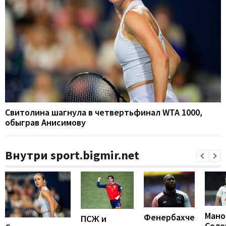
Свитолина шагнула в четвертьфинал WTA 1000,
обыграв Анисимову
Внутри sport.bigmir.net
Мано
Фенербахче
ПСЖ и
Соло