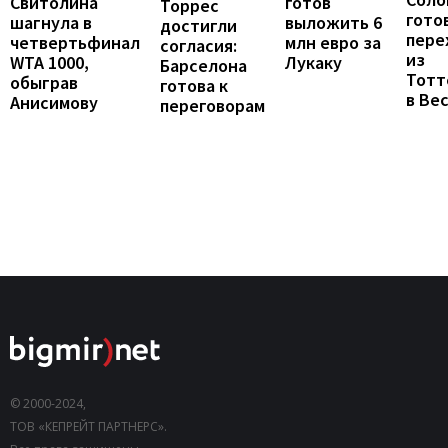
готов
Свитолина
Торрес
гото
выложить 6
шагнула в
достигли
пере
млн евро за
четвертьфинал
согласия:
из
Лукаку
WTA 1000,
Барселона
Тотт
обыграв
готова к
в Ве
Анисимову
переговорам
© 2000-2024,
ТОВ «КЕПРЕЙТ ПАРТНЕРС».