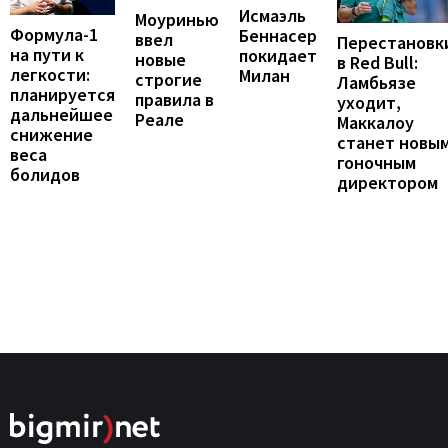
Исмаэль
Моуринью
Формула-1
Беннасер
ввел
Перестановк
на пути к
покидает
новые
в Red Bull:
легкости:
Милан
строгие
Ламбьязе
планируется
правила в
уходит,
дальнейшее
Реале
Маккалоу
снижение
станет новы
веса
гоночным
болидов
директором