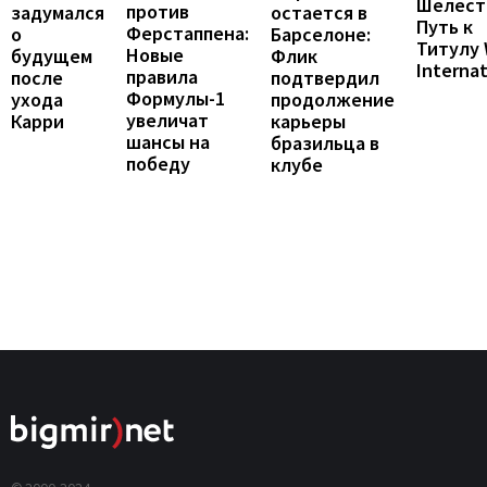
Шелест
против
остается в
задумался
Путь к
Ферстаппена:
Барселоне:
о
Титулу
Новые
Флик
будущем
Internat
правила
подтвердил
после
Формулы-1
продолжение
ухода
увеличат
карьеры
Карри
шансы на
бразильца в
победу
клубе