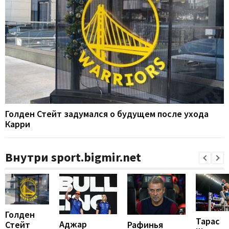
Голден Стейт задумался о будущем после ухода
Карри
Внутри sport.bigmir.net
Голден
Тарас
Аджар
Рафинья
Стейт