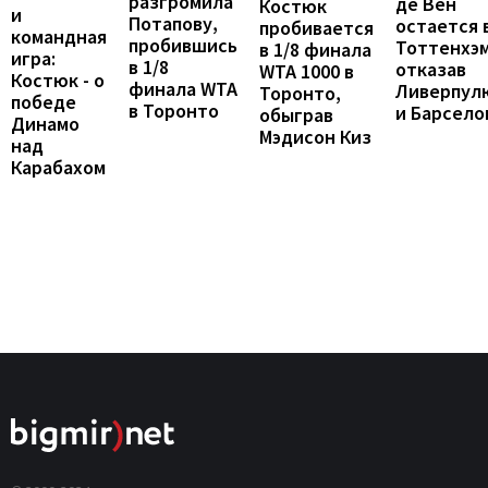
разгромила
де Вен
Костюк
и
Потапову,
остается 
пробивается
командная
пробившись
Тоттенхэм
в 1/8 финала
игра:
в 1/8
отказав
WTA 1000 в
Костюк - о
финала WTA
Ливерпул
Торонто,
победе
в Торонто
и Барсело
обыграв
Динамо
Мэдисон Киз
над
Карабахом