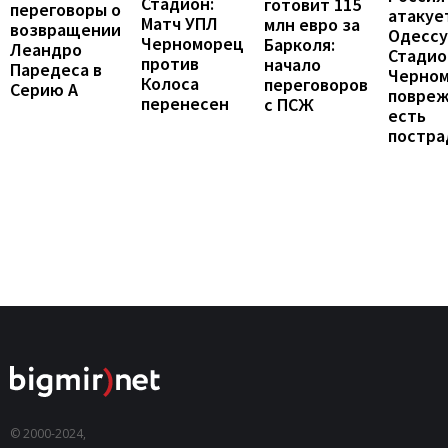
Стадион:
готовит 115
переговоры о
атакуе
Матч УПЛ
млн евро за
возвращении
Одессу
Черноморец
Барколя:
Леандро
Стадио
против
начало
Паредеса в
Черно
Колоса
переговоров
Серию А
повреж
перенесен
с ПСЖ
есть
постра
© 2000-2024,