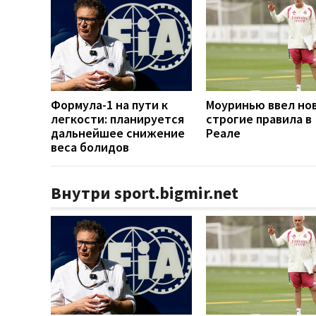
Формула-1 на пути к
Моуринью ввел но
легкости: планируется
строгие правила в
дальнейшее снижение
Реале
веса болидов
Внутри sport.bigmir.net