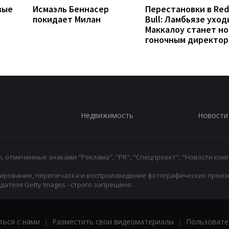
вые
Исмаэль Беннасер
Перестановки в Red
покидает Милан
Bull: Ламбьязе уход
Маккалоу станет н
гоночным директо
Недвижимость
Новости
 отмеченные знаками "Реклама", "PR", "Спецпроект", "Новости комп
ирование, перепечатка и воспроизведение фотографических произ
ателя Getty Images - строго запрещено.
ться с нами
|
Разместить свои видеоматериалы
|
Пользовате