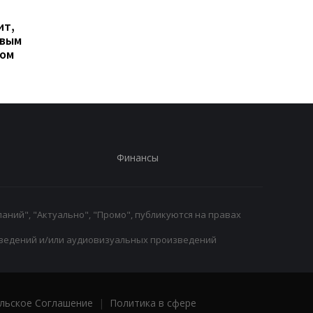
Гранада расторгает
Милан ведет
ит,
контракт с вратарем
переговоры о
овым
Люкой Зиданом
возвращении Леанд
ром
Паредеса в Серию А
Финансы
аний", "Актуально", "Промо", публикуются на правах
ведений и/или аудиовизуальных произведений
льское Соглашение
|
Политика в сфере