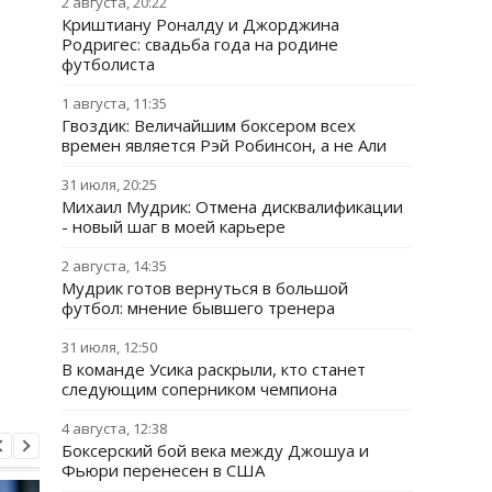
2 августа, 20:22
Криштиану Роналду и Джорджина
Родригес: свадьба года на родине
футболиста
1 августа, 11:35
Гвоздик: Величайшим боксером всех
времен является Рэй Робинсон, а не Али
31 июля, 20:25
Михаил Мудрик: Отмена дисквалификации
- новый шаг в моей карьере
2 августа, 14:35
Мудрик готов вернуться в большой
футбол: мнение бывшего тренера
31 июля, 12:50
В команде Усика раскрыли, кто станет
следующим соперником чемпиона
4 августа, 12:38
Боксерский бой века между Джошуа и
Фьюри перенесен в США