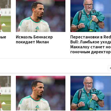
вые
Исмаэль Беннасер
Перестановки в Red
покидает Милан
Bull: Ламбьязе уход
Маккалоу станет н
гоночным директо