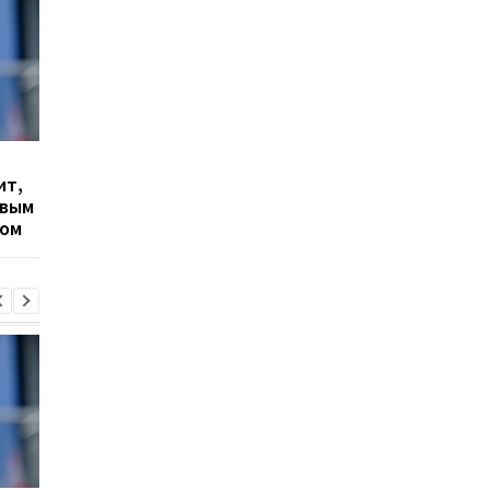
Гранада расторгает
Милан ведет
ит,
контракт с вратарем
переговоры о
овым
Люкой Зиданом
возвращении Леанд
ром
Паредеса в Серию А