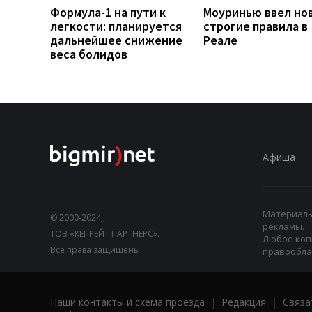
Формула-1 на пути к
Моуринью ввел но
легкости: планируется
строгие правила в
дальнейшее снижение
Реале
веса болидов
Афиша
Материалы,
© 2000-2024,
рекламы.
ТОВ «КЕПРЕЙТ ПАРТНЕРС».
Любое коп
Все права защищены.
правооблад
Наши контакты и схема проезда
|
Редакция
|
Связа