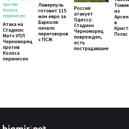
Ливерпуль
Томия
Россия
готовит 115
из
атакует
млн евро за
Арсен
Одессу:
Барколя:
в
Атака на
Стадион
начало
Крист
Стадион:
Черноморец
переговоров
Пэлас
Матч УПЛ
поврежден,
с ПСЖ
Черноморец
есть
против
пострадавшие
Колоса
перенесен