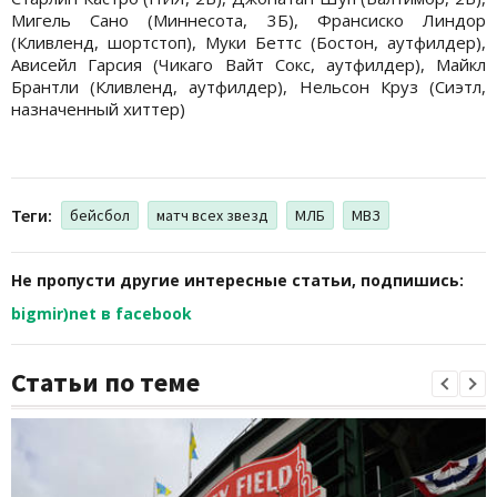
Мигель Сано (Миннесота, 3Б), Франсиско Линдор
(Кливленд, шортстоп), Муки Беттс (Бостон, аутфилдер),
Ависейл Гарсия (Чикаго Вайт Сокс, аутфилдер), Майкл
Брантли (Кливленд, аутфилдер), Нельсон Круз (Сиэтл,
назначенный хиттер)
Теги:
бейсбол
матч всех звезд
МЛБ
МВЗ
Не пропусти другие интересные статьи, подпишись:
bigmir)net в facebook
Статьи по теме