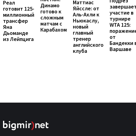
Подрез
Маттиас
Реал
Динамо
завершае
Яйссле: от
готовит 125-
готово к
участие в
Аль-Ахли к
миллионный
сложным
турнире
Ньюкаслу,
трансфер
матчам с
WTA 125:
новый
Яна
Карабахом
поражени
главный
Дьоманде
от
тренер
из Лейпцига
Бандекки 
английского
Варшаве
клуба