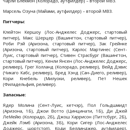
Чарли Блекмон (Колорадо, аутфилдер) – второй МВЗ.
Марсель Озуна (Майами, аутфилдер) – второй МВЗ.
Питчеры:
Клейтон Кершоу (Лос-Анджелес Доджерс, стартовый
питчер), Макс Шерцер (Вашингтон, стартовый питчер),
Роби Рэй (Аризона, стартовый питчер), Зак Грейнке
(Аризона, стартовый питчер), Карлос Мартинес (Сент-
Луис, стартовый питчер), Стивен Страсбург (Вашингтон,
стартовый питчер), Кенли Янсен (Лос-Анджелес Доджерс,
реливер), Грег Холланд (Колорадо, реливер), Вейд Дэвис
(Чикаго Кабс, реливер), Бред Хэнд (Сан-Диего, реливер),
Кори Кнебель (Милуоки, реливер), Пет Нешек
(Филадельфия, реливер).
Запасные:
Ядер Молина (Сент-Луис, кетчэр), Пол Гольдшмидт
(Аризона, 1Б), Джои Вотто (Цинцинати, 1Б), Ди Джей
ЛеМейю (Колорадо, 2Б), Джош Харрисон (Питтсбург, 2Б),
Джейк Лэмб (Аризона, 3Б), Кори Сигер (Лос-Анджелес
Доджерс, шортстоп), Коди Беллинджер, аутфилдер),