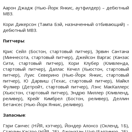
Аарон Джадж (Нью-Йорк Янкис, аутфилдер) – дебютный
МВЗ.
Кори Дикерсон (Тампа Бэй, назначенный отбивающий) –
дебютный МВЗ.
Питчеры
:
Крис Сейл (Бостон, стартовый питчер), Эрвин Сантана
(Миннесота, стартовый питчер), Джейсон Варгас (Канзас
Сити, стартовый питчер), Кори Клубер (Кливленда,
стартовый питчер), Даллас Кечел (Хьюстон, стартовый
питчер), Луис Северино (Нью-Йорк Янкис, стартовый
питчер), Ю Дарвиш (Техас, стартовый питчер), Майкл
Фулмер (Детройт, стартовый питчер), Лэнс МакКаллерс
(Хьюстон, стартовый питчер), Эндрю Миллер (Кливленд,
реливер), Крейг Кимбрел (Бостон, реливер), Деллин
Бетансес (Нью-Йорк Янкис, реливер).
Запасные
:
Гэри Санчес (НЙЯ, кэтчер), Йондер Алонсо (Окленд, 1Б),
Старлин Кастро (НЙЯ, 2Б), Джонатан Шуп (Балтимор, 2Б),