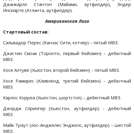
Джанкарло Стантон (Майами, аутфилдер), Эндер
Инсиарте (Атланта, аутфилдер).
Американская Лига
Стартовый состав:
Сальвадор Перес (Канзас Сити, кэтчер) – пятый МВЗ.
Джастин Смоак (Торонто, первый бейсмен) – дебютный
МВЗ.
Хосе Алтуве (Хьюстон, второй бейсмен) – пятый МВЗ.
Хосе Рамирес (Кливленд, третий бейсмен) – дебютный
МВЗ.
Карлос Корреа (Хьюстон, шортстоп) – дебютный МВЗ.
Джордж Спрингер (Хьюстон, аутфилдер) - дебютный
МВЗ.
Майк Траут (лос-Анджелес Энджелс, аутфилдер) – шестой
МВЗ.