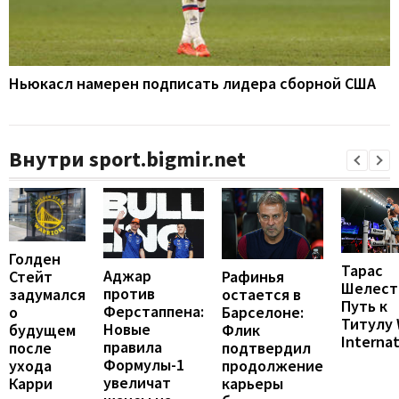
Ньюкасл намерен подписать лидера сборной США
Внутри sport.bigmir.net
Голден
Тарас
Аджар
Рафинья
Стейт
Шелест
против
остается в
задумался
Путь к
Ферстаппена:
Барселоне:
о
Титулу
Новые
Флик
будущем
Internat
правила
подтвердил
после
Формулы-1
продолжение
ухода
увеличат
карьеры
Карри