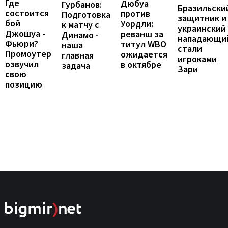
Где
Дюбуа
Гурбанов:
Бразильски
состоится
против
Подготовка
защитник и
бой
Уордли:
к матчу с
украинский
Джошуа -
реванш за
Динамо -
нападающи
Фьюри?
титул WBO
наша
стали
Промоутер
ожидается
главная
игроками
озвучил
в октябре
задача
Зари
свою
позицию