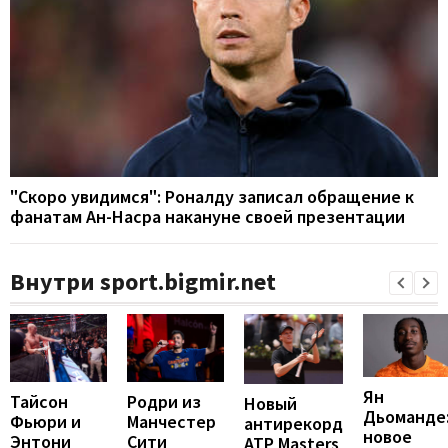
"Скоро увидимся": Роналду записал обращение к
фанатам Ан-Насра накануне своей презентации
Внутри sport.bigmir.net
Ян
Тайсон
Родри из
Новый
Дьоманде
Фьюри и
Манчестер
антирекорд
новое
Энтони
Сити
ATP Masters