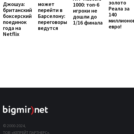
золото
Джошуа:
может
1000: топ-6
Реала за
британский
перейти в
игроки не
140
боксерский
Барселону:
дошли до
миллионо
поединок
переговоры
1/16 финала
евро!
года на
ведутся
Netflix
© 2000-2024,
ТОВ «КЕПРЕЙТ ПАРТНЕРС».