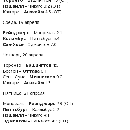
Нэшвилл
– Чикаго 3:2 (ОТ)
Калгари –
Анахайм
4:5 (ОТ)
Среда, 19 апреля
Рейнджерс
– Монреаль 2:1
Коламбус
– Питтсбург 5:4
Сан-Хосе
– Эдмонтон 7:0
Четверг, 20 апреля
Торонто –
Вашингтон
4:5
Бостон –
Оттава
0:1
Сент-Луис –
Миннесота
0:2
Калгари –
Анахайм
1:3
Пятница, 21 апреля
Монреаль –
Рейнджерс
2:3 (ОТ)
Питтсбург
– Коламбус 5:2
Нэшвилл
– Чикаго 4:1
Эдмонтон
– Сан-Хосе 4:3 (ОТ)