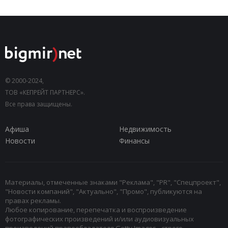
© 2000-2024,
ТОВ «КЕПРЕЙТ ПАРТНЕРС».
Все права защищены.
Афиша
Недвижимость
Новости
Финансы
Материалы, отмеченные знаками "Реклама", "PR", "Спецпроект",
"Новости компаний", "Актуально", "Промо", публикуются на
правах рекламы.
Любое копирование, перепечатка и воспроизведение
фотографических произведений и/или аудиовизуальных