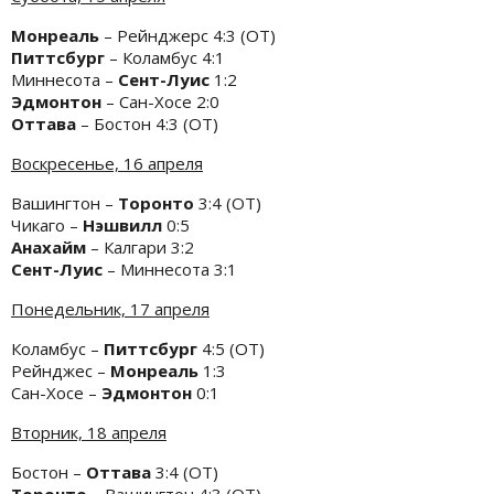
Монреаль
– Рейнджерс 4:3 (ОТ)
Питтсбург
– Коламбус
4:1
Миннесота –
Сент-Луис
1:2
Эдмонтон
– Сан-Хосе 2:0
Оттава
– Бостон 4:3 (ОТ)
Воскресенье, 16 апреля
Вашингтон –
Торонто
3:4 (ОТ)
Чикаго –
Нэшвилл
0:5
Анахайм
– Калгари 3:2
Сент-Луис
– Миннесота 3:1
Понедельник, 17 апреля
Коламбус –
Питтсбург
4:5 (ОТ)
Рейнджес –
Монреаль
1:3
Сан-Хосе –
Эдмонтон
0:1
Вторник, 18 апреля
Бостон –
Оттава
3:4 (ОТ)
Торонто
– Вашингтон 4:3 (ОТ)