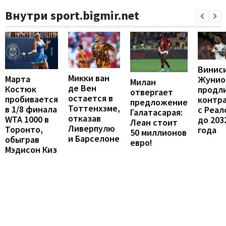
Внутри sport.bigmir.net
Винис
Микки ван
Марта
Жунио
Милан
де Вен
Костюк
продл
отвергает
остается в
пробивается
контр
предложение
Тоттенхэме,
в 1/8 финала
с Реал
Галатасарая:
отказав
WTA 1000 в
до 203
Леан стоит
Ливерпулю
Торонто,
года
50 миллионов
и Барселоне
обыграв
евро!
Мэдисон Киз