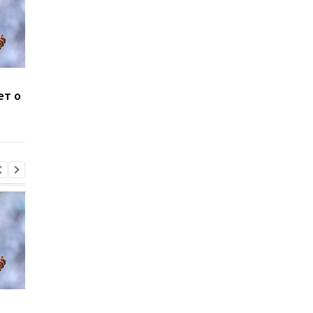
Систерс покоряют
Усман Диоманде
ет о
Европу: Одесская
переходит из
команда прошла в Кубок
Спортинга в АПЛ
Европы
Систерс покоряют
Усман Диоманде