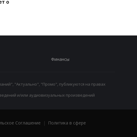
ет о
Европу: Одесская
переходит из
команда прошла в Кубок
Спортинга в АПЛ
Европы
Финансы
аний", "Актуально", "Промо", публикуются на правах
ведений и/или аудиовизуальных произведений
льское Соглашение
|
Политика в сфере