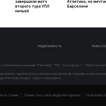
завершили матч
Атлетико, но мечта
второго тура УПЛ
Барселоне
ничьей
Недвижимость
Новости
 отмеченные знаками "Реклама", "PR", "Спецпроект", "Новости комп
ирование, перепечатка и воспроизведение фотографических произ
ателя Getty Images - строго запрещено.
ться с нами
|
Разместить свои видеоматериалы
|
Пользовате