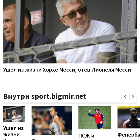
Ушел из жизни Хорхе Месси, отец Лионеля Месси
Внутри sport.bigmir.net
Ушел из
жизни
Фенерба
ПСЖ и