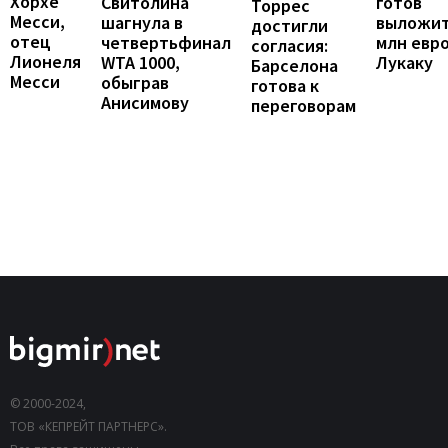
Хорхе
готов
Свитолина
Торрес
Месси,
выложит
шагнула в
достигли
отец
млн евро
четвертьфинал
согласия:
Лионеля
Лукаку
WTA 1000,
Барселона
Месси
обыграв
готова к
Анисимову
переговорам
© 2000-2024,
ТОВ «КЕПРЕЙТ ПАРТНЕРС».