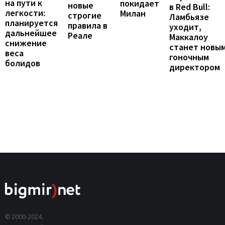
на пути к
покидает
новые
в Red Bull:
легкости:
Милан
строгие
Ламбьязе
планируется
правила в
уходит,
дальнейшее
Реале
Маккалоу
снижение
станет новы
веса
гоночным
болидов
директором
© 2000-2024,