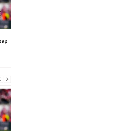
Костюк: Динамо готово
Маттиас Яйссле: от 
фер
к сложным матчам с
Ахли к Ньюкаслу, но
Карабахом
главный тренер
английского клуба