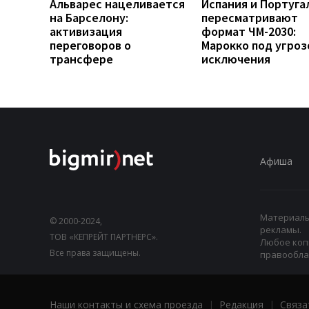
Альварес нацеливается
Испания и Португа
на Барселону:
пересматривают
активизация
формат ЧМ-2030:
переговоров о
Марокко под угроз
трансфере
исключения
Афиша
Материалы,
© 2000-2024,
рекламы.
ТОВ «КЕПРЕЙТ ПАРТНЕРС».
Любое коп
Все права защищены.
правооблад
Наши контакты и схема проезда
|
Редакция
|
Связа