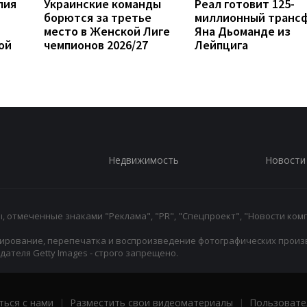
лия
Украинские команды
Реал готовит 125-
борются за третье
миллионный транс
место в Женской Лиге
Яна Дьоманде из
ой
чемпионов 2026/27
Лейпцига
Недвижимость
Новости
 отмеченные знаками "Реклама", "PR", "Спецпроект", "Новости комп
ирование, перепечатка и воспроизведение фотографических произ
ателя Getty Images - строго запрещено.
ться с нами
|
Разместить свои видеоматериалы
|
Пользовате