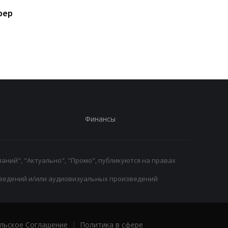
Костюк: Динамо готово
Маттиас Яйссле: от 
фер
к сложным матчам с
Ахли к Ньюкаслу, но
Карабахом
главный тренер
английского клуба
Финансы
аний", "Актуально", "Промо", публикуются на правах
ведений и/или аудиовизуальных произведений
льское Соглашение
|
Политика в сфере