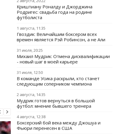
2 августа, 20:22
Криштиану Роналду и Джорджина
Родригес: свадьба года на родине
футболиста
1 августа, 11:35
Гвоздик: Величайшим боксером всех
времен является Рэй Робинсон, а не Али
31 июля, 20:25
Михаил Мудрик: Отмена дисквалификации
- новый шаг в моей карьере
31 июля, 12:50
В команде Усика раскрыли, кто станет
следующим соперником чемпиона
2 августа, 14:35
Мудрик готов вернуться в большой
футбол: мнение бывшего тренера
4 августа, 12:38
Боксерский бой века между Джошуа и
Фьюри перенесен в США