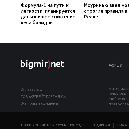
Формула-1 на пути к
Моуринью ввел но
легкости: планируется
строгие правила в
дальнейшее снижение
Реале
веса болидов
Афиша
Материалы,
© 2000-2024,
рекламы.
ТОВ «КЕПРЕЙТ ПАРТНЕРС».
Любое коп
Все права защищены.
правооблад
Наши контакты и схема проезда
|
Редакция
|
Связа