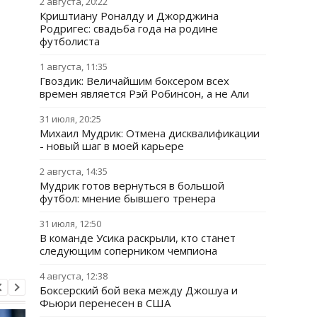
2 августа, 20:22
Криштиану Роналду и Джорджина
Родригес: свадьба года на родине
футболиста
1 августа, 11:35
Гвоздик: Величайшим боксером всех
времен является Рэй Робинсон, а не Али
31 июля, 20:25
Михаил Мудрик: Отмена дисквалификации
- новый шаг в моей карьере
2 августа, 14:35
Мудрик готов вернуться в большой
футбол: мнение бывшего тренера
31 июля, 12:50
В команде Усика раскрыли, кто станет
следующим соперником чемпиона
4 августа, 12:38
Боксерский бой века между Джошуа и
Фьюри перенесен в США