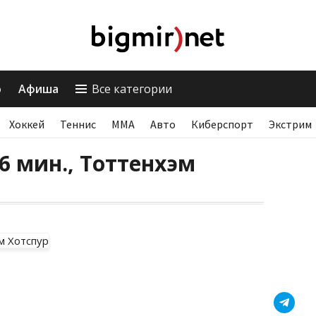
о
Афиша
Все категории
Хоккей
Теннис
ММА
Авто
Киберспорт
Экстрим
16 мин., Тоттенхэм