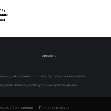
Гранада расторгает
Милан ведет
ит,
контракт с вратарем
переговоры о
овым
Люкой Зиданом
возвращении Леанд
ром
Паредеса в Серию А
Финансы
аний", "Актуально", "Промо", публикуются на правах
ведений и/или аудиовизуальных произведений
льское Соглашение
|
Политика в сфере