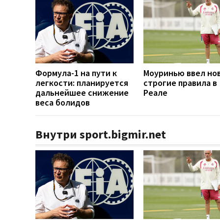
Формула-1 на пути к
Моуринью ввел но
легкости: планируется
строгие правила в
дальнейшее снижение
Реале
веса болидов
Внутри sport.bigmir.net