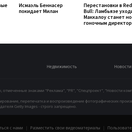
вые
Исмаэль Беннасер
Перестановки в Red
покидает Милан
Bull: Ламбьязе уход
Маккалоу станет н
гоночным директо
Недвижимость
Новости
 отмеченные знаками "Реклама", "PR", "Спецпроект", "Новости комп
ирование, перепечатка и воспроизведение фотографических произ
ателя Getty Images - строго запрещено.
ться с нами
|
Разместить свои видеоматериалы
|
Пользовате