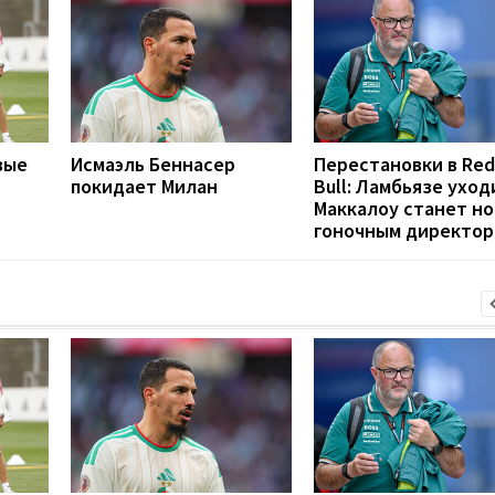
вые
Исмаэль Беннасер
Перестановки в Red
покидает Милан
Bull: Ламбьязе уход
Маккалоу станет н
гоночным директо