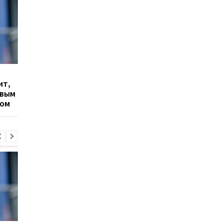
Гранада расторгает
Милан ведет
ит,
контракт с вратарем
переговоры о
овым
Люкой Зиданом
возвращении Леанд
ром
Паредеса в Серию А