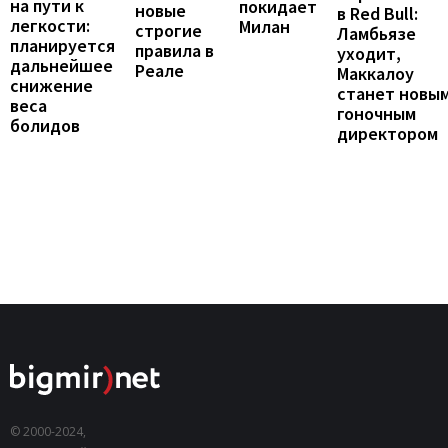
на пути к
покидает
новые
в Red Bull:
легкости:
Милан
строгие
Ламбьязе
планируется
правила в
уходит,
дальнейшее
Реале
Маккалоу
снижение
станет новы
веса
гоночным
болидов
директором
© 2000-2024,