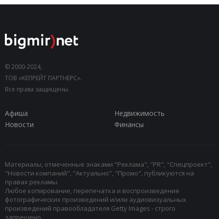
© 2000-2024,
ТОВ «КЕПРЕЙТ ПАРТНЕРС».
Все права защищены.
Афиша
Недвижимость
Новости
Финансы
Материалы, отмеченные знаками "Реклама", "PR", "Спецпроект",
"Новости компаний", "Актуально", "Промо", публикуются на
правах рекламы.
Любое копирование, перепечатка и воспроизведение
фотографических произведений и/или аудиовизуальных
произведений правообладателя Getty Images - строго
запрещено.