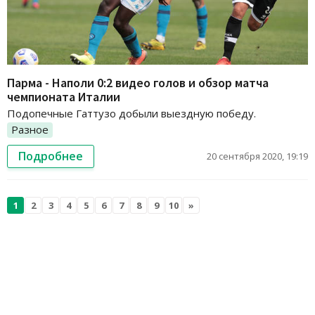
Парма - Наполи 0:2 видео голов и обзор матча
чемпионата Италии
Подопечные Гаттузо добыли выездную победу.
Разное
Подробнее
20 сентября 2020, 19:19
1
2
3
4
5
6
7
8
9
10
»