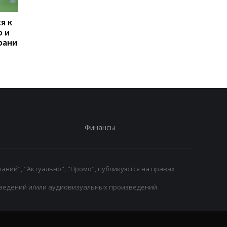
я к
Наполи хочет
Усик раскрыл, при к
о и
подписать звезду
условиях может
рани
«Арсенала» вместо
завершить карьеру
Лукаку
Финансы
аний", "Актуально", "Промо", публикуются на правах
ведений и/или аудиовизуальных произведений