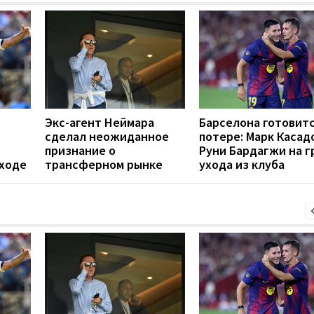
Экс-агент Неймара
Барселона готовитс
сделал неожиданное
потере: Марк Касад
признание о
Руни Бардагжи на г
еходе
трансферном рынке
ухода из клуба