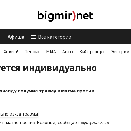
о
Афиша
Все категории
Хоккей
Теннис
ММА
Авто
Киберспорт
Экстрим
уется индивидуально
налду получил травму в матче против
у в матче против Болоньи, сообщает
официальный