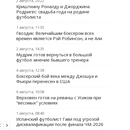
2 августа, 20:22
Криштиану Роналду и Джорджина
Родригес: свадьба года на родине
футболиста
1 августа, 11:35
Гвоздик: Величайшим боксером всех
времен является Рэй Робинсон, а не Али
2 августа, 14:35
Мудрик готов вернуться в большой
футбол: мнение бывшего тренера
4 августа, 12:38
Боксерский бой века между Джошуа и
Фьюри перенесен в США
6 августа, 10:08
Верховен готов на реванш с Усиком при
"весомых" условиях
1 августа, 08:40
Испанский футболист Гави под угрозой
дисквалификации после финала ЧМ-2026