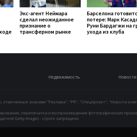
Экс-агент Неймара
Барселона готовитс
сделал неожиданное
потере: Марк Касад
признание о
Руни Бардагжи на г
еходе
трансферном рынке
ухода из клуба
Недвижимость
Новости
 отмеченные знаками "Реклама", "PR", "Спецпроект", "Новости комп
ирование, перепечатка и воспроизведение фотографических произ
ателя Getty Images - строго запрещено.