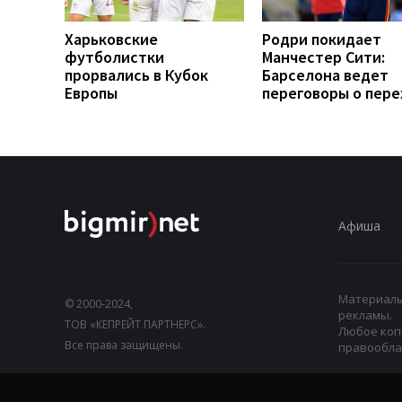
Харьковские
Родри покидает
футболистки
Манчестер Сити:
прорвались в Кубок
Барселона ведет
Европы
переговоры о пер
Афиша
Материалы,
© 2000-2024,
рекламы.
ТОВ «КЕПРЕЙТ ПАРТНЕРС».
Любое коп
Все права защищены.
правооблад