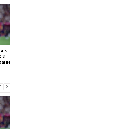
я к
Наполи хочет
Усик раскрыл, при к
о и
подписать звезду
условиях может
рани
«Арсенала» вместо
завершить карьеру
Лукаку