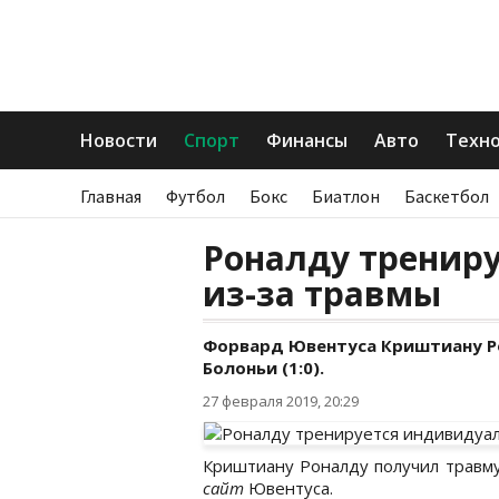
Новости
Спорт
Финансы
Авто
Техн
Главная
Футбол
Бокс
Биатлон
Баскетбол
Роналду тренир
из-за травмы
Форвард Ювентуса Криштиану Ро
Болоньи (1:0).
27 февраля 2019, 20:29
Криштиану Роналду получил травм
сайт
Ювентуса.