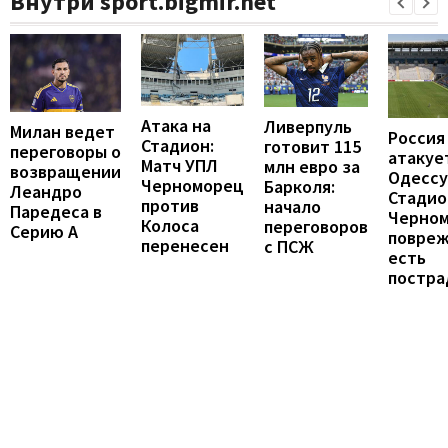
Внутри sport.bigmir.net
Атака на
Ливерпуль
Милан ведет
Россия
Стадион:
готовит 115
переговоры о
атакуе
Матч УПЛ
млн евро за
возвращении
Одессу
Черноморец
Барколя:
Леандро
Стадио
против
начало
Паредеса в
Черно
Колоса
переговоров
Серию А
повреж
перенесен
с ПСЖ
есть
постра