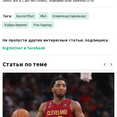
либо же в Сан-Антонио, Майами или Миннесоте.
Теги:
Баскетбол
НБА
Кливленд Кавальерс
Кайри Ирвинг
Рон Харпер
Не пропусти другие интересные статьи, подпишись:
bigmir)net в facebook
Статьи по теме