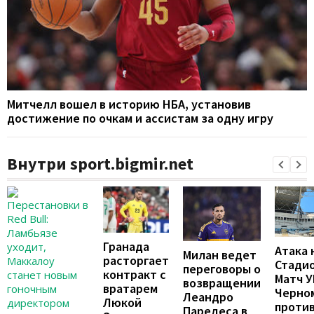
Митчелл вошел в историю НБА, установив
достижение по очкам и ассистам за одну игру
Внутри sport.bigmir.net
Гранада
Атака 
Милан ведет
расторгает
Стадио
переговоры о
контракт с
Матч 
возвращении
вратарем
Черно
Леандро
Люкой
проти
Паредеса в