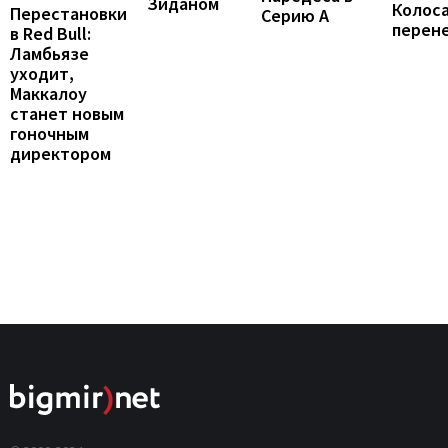
Зиданом
Колос
Перестановки
Серию А
перен
в Red Bull:
Ламбьязе
уходит,
Маккалоу
станет новым
гоночным
директором