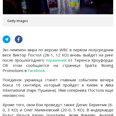
Getty Images
Экс-чемпион мира по версии WBC в первом полусреднем
весе Виктор Постол (28-1, 12 КО) вновь выйдет на ринг
после прошлогоднего
поражения
от Теренса Кроуфорда.
Об этом сообщается на странице Sparta Boxing
Promotions в
Facebook
.
Поединок украинца станет главным событием вечера
бокса 16 сентября, который пройдет в Киеве в Akka
International (парк Пушкина). Имя соперника Постола еще
неизвестно.
Кроме того, свои бои проведут также Денис Беринчик (6-
0, 3 КО) и Олег Малиновский (20-0, 5 КО). В андеркарде
будут биться Карен Чухаджян, Арам Фаниян, Андрей