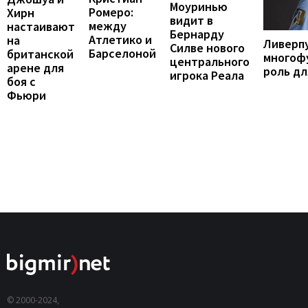
Моуринью
Ромеро:
Хирн
видит в
между
настаивают
Бернарду
Атлетико и
на
Ливерп
Силве нового
Барселоной
британской
многоф
центрального
арене для
роль дл
игрока Реала
боя с
Фьюри
© 2000-2024,