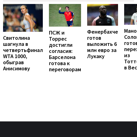
Мано
Фенербахче
ПСЖ и
Соло
готов
Свитолина
Торрес
гото
выложить 6
шагнула в
достигли
пере
млн евро за
четвертьфинал
согласия:
из
Лукаку
WTA 1000,
Барселона
Тотт
обыграв
готова к
в Ве
Анисимову
переговорам