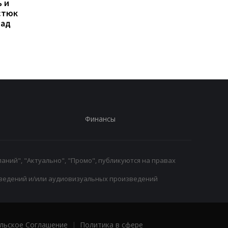
 и
Свитолина разгромила
Марта Костюк
стюк
Потапову, пробившись в
пробивается в 1/8
над
1/8 финала WTA в
финала WTA 1000 в
Торонто
Торонто, обыграв
Мэдисон Киз
Финансы
аний", "Актуально", "Промо", публикуются на правах
ведений и/или аудиовизуальных произведений
льское Соглашение
|
Политика в сфере