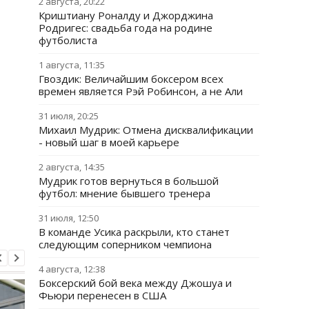
2 августа, 20:22
Криштиану Роналду и Джорджина
Родригес: свадьба года на родине
футболиста
1 августа, 11:35
Гвоздик: Величайшим боксером всех
времен является Рэй Робинсон, а не Али
31 июля, 20:25
Михаил Мудрик: Отмена дисквалификации
- новый шаг в моей карьере
2 августа, 14:35
Мудрик готов вернуться в большой
футбол: мнение бывшего тренера
31 июля, 12:50
В команде Усика раскрыли, кто станет
следующим соперником чемпиона
4 августа, 12:38
Боксерский бой века между Джошуа и
Фьюри перенесен в США