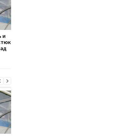
 и
Свитолина разгромила
Марта Костюк
стюк
Потапову, пробившись в
пробивается в 1/8
над
1/8 финала WTA в
финала WTA 1000 в
Торонто
Торонто, обыграв
Мэдисон Киз