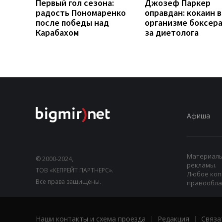
Первый гол сезона:
Джозеф Паркер
радость Пономаренко
оправдан: кокаин в
после победы над
организме боксера 
Карабахом
за диетолога
Афиша
Материалы,
© 2000-2024,
рекламы.
ТОВ «КЕПРЕЙТ ПАРТНЕРС».
Любое коп
Все права защищены.
правооблад
Наши контакты и схема проезда
|
Редакция
|
Связа