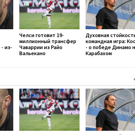
Челси готовит 19-
Духовная стойкость
миллионный трансфер
командная игра: Ко
- из-
Чаваррии из Райо
- о победе Динамо 
Вальекано
Карабахом