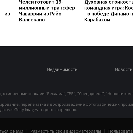
Челси готовит 19-
Духовная стойкость
миллионный трансфер
командная игра: Ко
- из-
Чаваррии из Райо
- о победе Динамо 
Вальекано
Карабахом
Недвижимость
Новости
 отмеченные знаками "Реклама", "PR", "Спецпроект", "Новости комп
ирование, перепечатка и воспроизведение фотографических произ
ателя Getty Images - строго запрещено.
ться с нами
|
Разместить свои видеоматериалы
|
Пользовате