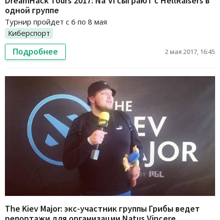
DreamHack Tours 2017: Na’Vi сыграют с HellRaisers в
одной группе
Турнир пройдет с 6 по 8 мая
Киберспорт
Подробнее
2 мая 2017, 16:45
The Kiev Major: экс-участник группы Грибы ведет
репортажи для организации Natus Vincere