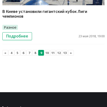
В Киеве установили гигантский кубок Лиги
чемпионов
Разное
Подробнее
23 мая 2018, 19:00
«
4
5
6
7
8
9
10
11
12
13
»