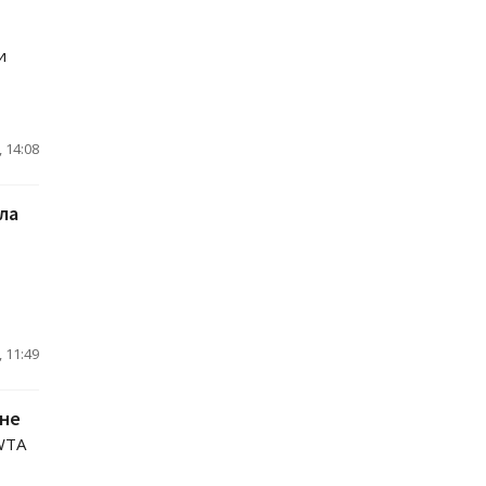
и
 14:08
ла
 11:49
ене
WTA