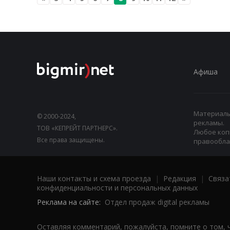
Афиша
Материалы,
© 2000-2024,
рекламы.
ТОВ «КЕПРЕЙТ ПАРТНЕРС».
Любое коп
Все права защищены.
правооблад
Наши контакты и схема проезда
|
Редакция
|
Связа
конфиденциальности и персональных данных
Реклама на сайте:
Отдел продаж digital рекламы
Оставляя комментарий, пожалуйста, помните о том, 