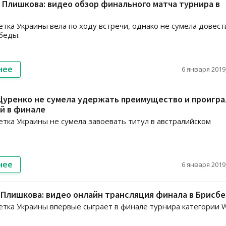
 Плишкова: видео обзор финального матча турнира в
етка Украины вела по ходу встречи, однако не сумела довест
беды.
нее
6 января 2019,
Цуренко не сумела удержать преимущество и проигра
й в финале
етка Украины не сумела завоевать титул в австралийском
нее
6 января 2019,
 Плишкова: видео онлайн трансляция финала в Брисб
етка Украины впервые сыграет в финале турнира категории 