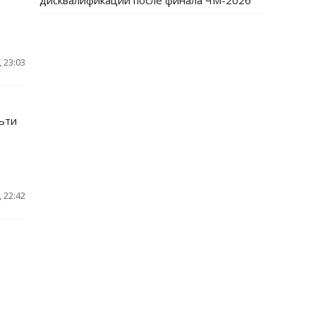
дисквалификации после финала ЧМ-2026
 23:03
ьти
 22:42