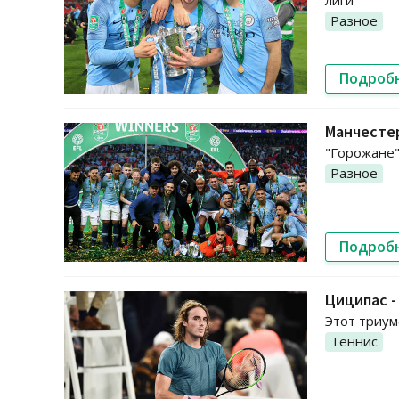
лиги
Разное
Подроб
Манчестер
"Горожане"
Разное
Подроб
Циципас -
Этот триум
Теннис