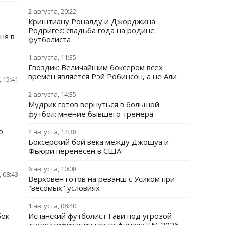
2 августа, 20:22
Криштиану Роналду и Джорджина
Родригес: свадьба года на родине
ня в
футболиста
1 августа, 11:35
Гвоздик: Величайшим боксером всех
времен является Рэй Робинсон, а не Али
 15:41
2 августа, 14:35
Мудрик готов вернуться в большой
футбол: мнение бывшего тренера
о
4 августа, 12:38
Боксерский бой века между Джошуа и
Фьюри перенесен в США
6 августа, 10:08
 08:43
Верховен готов на реванш с Усиком при
"весомых" условиях
1 августа, 08:40
бок
Испанский футболист Гави под угрозой