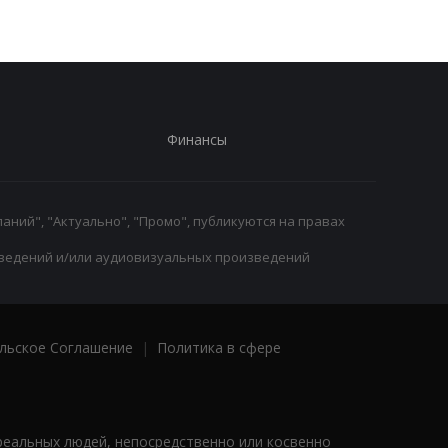
Финансы
аний", "Актуально", "Промо", публикуются на правах
ведений и/или аудиовизуальных произведений
льское Соглашение
|
Политика в сфере
реальных людей, непосредственно или косвенно