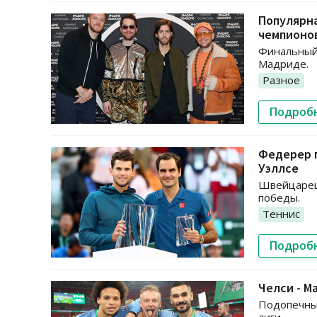
Популярна
чемпионо
Финальный 
Мадриде.
Разное
Подроб
Федерер п
Уэллсе
Швейцарец 
победы.
Теннис
Подроб
Челси - Ма
Подопечные