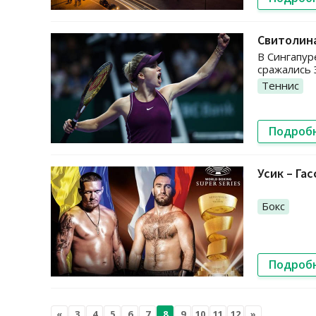
Свитолина
В Сингапур
сражались 
Теннис
Подроб
Усик – Га
Бокс
Подроб
«
3
4
5
6
7
8
9
10
11
12
»