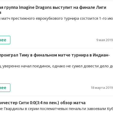
я группа Imagine Dragons выступит на финале Лиги
в
матч престижного еврокубкового турнира состоится 1-го ию
нее
9 мая 2019,
роиграл Тиму в финальном матче турнира в Индиан-
уверенно начал поединок, однако не сумел довести дело д
нее
18 марта 2019,
нчестер Сити 0:0(3:4 по пен.) обзор матча
 Гвардиолы в серии послематчевых пенальти завоевали Ку