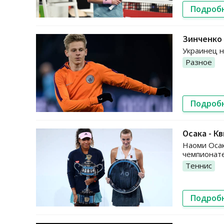
Подроб
Зинченко 
Украинец н
Разное
Подроб
Осака - К
Наоми Осак
чемпионате
Теннис
Подроб