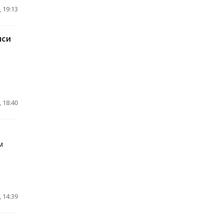
 19:13
лси
 18:40
м
 14:39