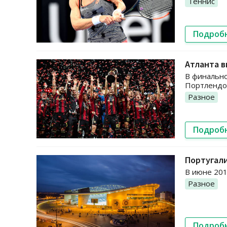
Теннис
Подроб
Атланта в
В финально
Портлендо
Разное
Подроб
Португал
В июне 201
Разное
Подроб