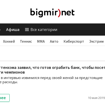
о
Афиша
Все категории
Хоккей
Теннис
ММА
Авто
Киберспорт
Экстрим
тенхэма заявил, что готов ограбить банк, чтобы посе
ги чемпионов
в интервью извинился перед своей женой за предстоящие
е расходы.
нее
10 мая 2019,