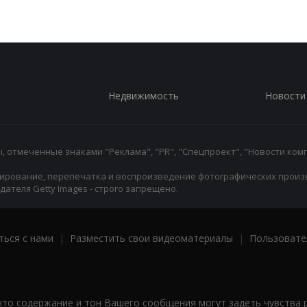
Недвижимость
Новости
 отмеченные знаками "Реклама", "PR", "Спецпроект", "Новости комп
ирование, перепечатка и воспроизведение фотографических произ
ателя Getty Images - строго запрещено.
ться с нами
|
Разместить свои видеоматериалы
|
Пользовате
что содержание и тон Вашего сообщения могут задеть чувства 