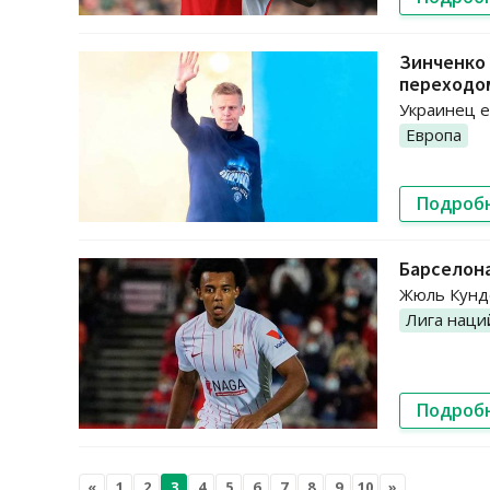
Зинченко
переходом
Украинец е
Европа
Подроб
Барселона
Жюль Кунде
Лига наци
Подроб
«
1
2
3
4
5
6
7
8
9
10
»