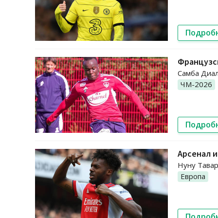
Подроб
Французск
Самба Диал
ЧМ-2026
Подроб
Арсенал и
Нуну Тавар
Европа
Подроб