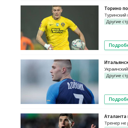
Торино по
Туринский 
Другие ст
Подроб
Итальянск
Украинский
Другие ст
Подроб
Аталанта 
Тренер не 