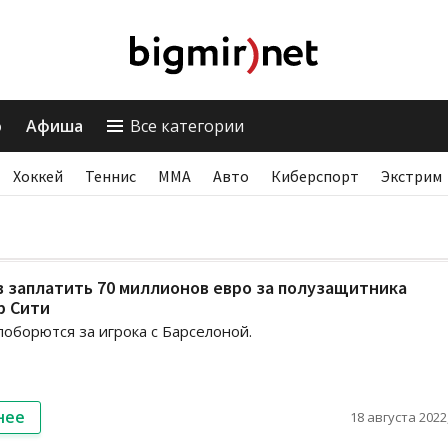
о
Афиша
Все категории
Хоккей
Теннис
ММА
Авто
Киберспорт
Экстрим
 заплатить 70 миллионов евро за полузащитника
р Сити
оборются за игрока с Барселоной.
нее
18 августа 2022,