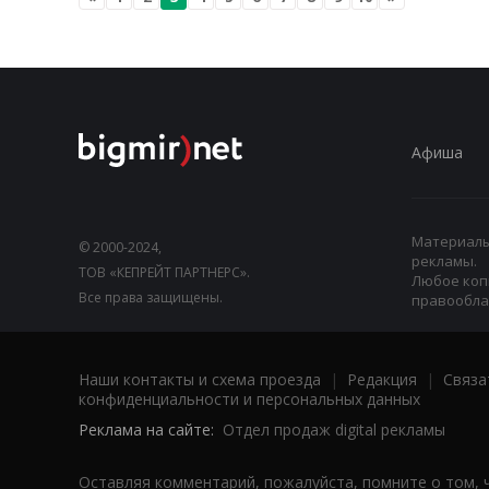
Афиша
Материалы,
© 2000-2024,
рекламы.
ТОВ «КЕПРЕЙТ ПАРТНЕРС».
Любое коп
Все права защищены.
правооблад
Наши контакты и схема проезда
|
Редакция
|
Связа
конфиденциальности и персональных данных
Реклама на сайте:
Отдел продаж digital рекламы
Оставляя комментарий, пожалуйста, помните о том, 