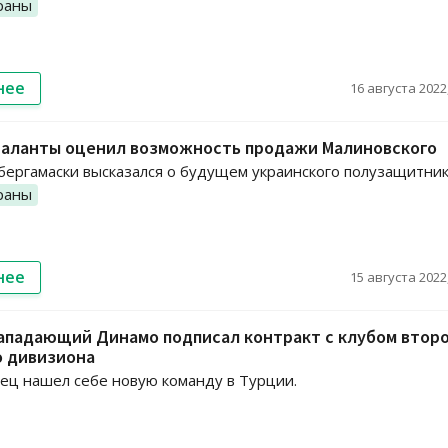
раны
нее
16 августа 2022,
таланты оценил возможность продажи Малиновского
бергамаски высказался о будущем украинского полузащитник
раны
нее
15 августа 2022,
ападающий Динамо подписал контракт с клубом втор
о дивизиона
ец нашел себе новую команду в Турции.