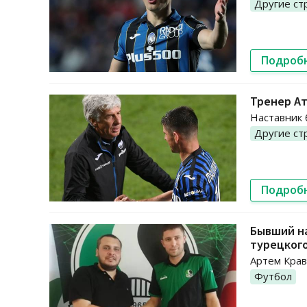
Другие ст
Подроб
Тренер А
Наставник 
Другие ст
Подроб
Бывший н
турецког
Артем Крав
Футбол