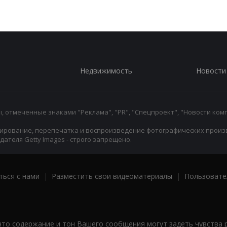
Недвижимость
Новости
 отмеченные знаками "Реклама", "PR", "Спецпроект", "Новости комп
ирование, перепечатка и воспроизведение фотографических произ
ателя Getty Images - строго запрещено.
ться с нами
|
Разместить свои видеоматериалы
|
Пользовате
что содержание и тон Вашего сообщения могут задеть чувства 