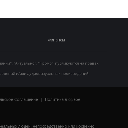
Финансы
аний", "Актуально", "Промо", публикуются на правах
ведений и/или аудиовизуальных произведений
льское Соглашение
|
Политика в сфере
реальных людей, непосредственно или косвенно