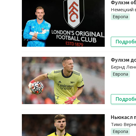
Фулхэм об
Немецкий в
Европа
Подроб
Фулхэм до
Бернд Лено
Европа
Подроб
Ньюкасл 
Тимо Верне
Европа