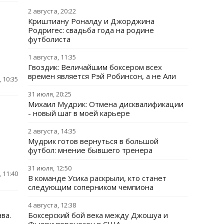
2 августа, 20:22
Криштиану Роналду и Джорджина
Родригес: свадьба года на родине
футболиста
1 августа, 11:35
Гвоздик: Величайшим боксером всех
времен является Рэй Робинсон, а не Али
 10:35
31 июля, 20:25
Михаил Мудрик: Отмена дисквалификации
- новый шаг в моей карьере
2 августа, 14:35
Мудрик готов вернуться в большой
футбол: мнение бывшего тренера
31 июля, 12:50
 11:40
В команде Усика раскрыли, кто станет
следующим соперником чемпиона
4 августа, 12:38
ва.
Боксерский бой века между Джошуа и