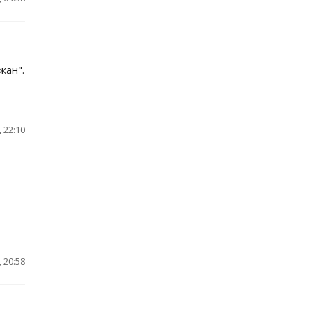
жан".
 22:10
 20:58